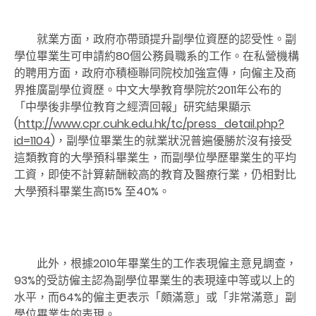
就業方面，政府亦帶頭提升副學位資歷的認受性。副
學位畢業生可申請約80個公務員職系的工作。在私營機構
的聘用方面，政府亦積極聯同院校加強宣傳，向僱主及商
界推廣副學位資歷。中文大學教育學院於2011年公布的
「中學後非學位教育之經濟回報」研究結果顯示
(
http://www.cpr.cuhk.edu.hk/tc/press_detail.php?
id=1104
)，副學位畢業生的就業狀況普遍優勝於沒有接受
這類教育的大學預科畢業生，而副學位學歷畢業生的平均
工資，即使不計算薪酬較高的教育及醫療行業，仍相對比
大學預科畢業生高15% 至40%。
此外，根據2010年畢業生的工作表現僱主意見調查，
93%的受訪僱主認為副學位畢業生的表現達中等或以上的
水平，而64%的僱主更表示「頗滿意」或「非常滿意」副
學位畢業生的表現。