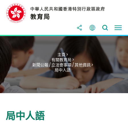
主頁 >
有關教育局 >
新聞公報 / 立法會事項 / 其他資訊 >
局中人語
局中人語