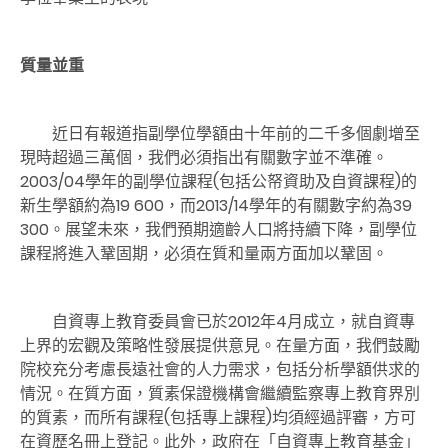
質量並重
近日有報道指副學位學額由十年前的二千多個劇增至
現時超過三萬個，我們必須指出有關數字並不準確。
2003/04學年的副學位課程(包括公帑資助及自資課程)的
新生學額約為19 600，而2013/14學年的有關數字約為39
300。展望未來，我們預期適齡人口將持續下降，副學位
課程將進入鞏固期，必須在質和量兩方面加以鞏固。
自資專上教育委員會已於2012年4月成立，就自資專
上界的宏觀及策略性發展提供意見。在量方面，我們鼓勵
院校充分考慮長遠社會的人力需求，包括分析學額供求的
情況。在質方面，質素保證機構會繼續監察專上教育界別
的質素，而所有課程(包括專上課程)均須經過評審，方可
在資歷名冊上登記。此外，政府在「自資專上教育基金」