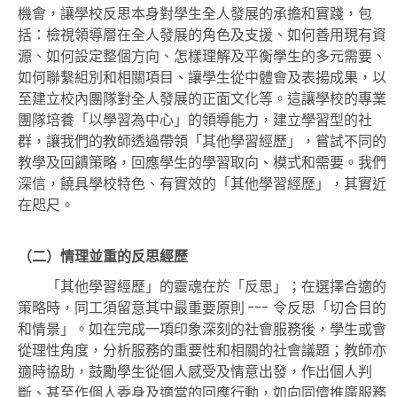
機會，讓學校反思本身對學生全人發展的承擔和實踐，包
括：檢視領導層在全人發展的角色及支援、如何善用現有資
源、如何設定整個方向、怎樣理解及平衡學生的多元需要、
如何聯繫組別和相關項目、讓學生從中體會及表揚成果，以
至建立校內團隊對全人發展的正面文化等。這讓學校的專業
團隊培養「以學習為中心」的領導能力，建立學習型的社
群，讓我們的教師透過帶領「其他學習經歷」，嘗試不同的
教學及回饋策略，回應學生的學習取向、模式和需要。我們
深信，饒具學校特色、有實效的「其他學習經歷」，其實近
在咫尺。
（二）情理並重的反思經歷
「其他學習經歷」的靈魂在於「反思」；在選擇合適的
策略時，同工須留意其中最重要
原則 ---
令反思「切合目的
和情景」。如在完成一項印象深刻的社會服務後，學生或會
從理性角度，分析服務的重要性和相關的社會議題；教師亦
適時協助，鼓勵學生從個人感受及情意出發，作出個人判
斷、甚至作個人委身及適當的回應行動，如向同儕推廣服務