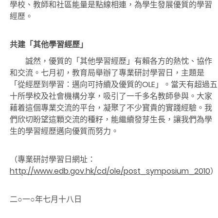
學校、教師和社區能量是點線相連，為學生發展優質的學習
經歷。
共建「其他學習經歷」
誠然，優質的「其他學習經歷」有賴各方的熱忱、協作
和交流。七月初，教育局舉辦了專業研討學習日，主題是
「從經歷到學習：邁向可持續及優質的OLE
」。當天有超過五
十所學校及社會機構分享，吸引了一千多名教師參與。大家
藉着這個專業交流的平台，凝聚了不少寳貴的實踐經驗。我
們欣切盼望這顆交流的種籽，能繼續發芽生長，讓我們為學
生的學習經歷邁向優質而努力。
（專業研討學習日網址：
http://www.edb.gov.hk/cd/ole/post_symposium_2010
）
二○一○年七月十八日