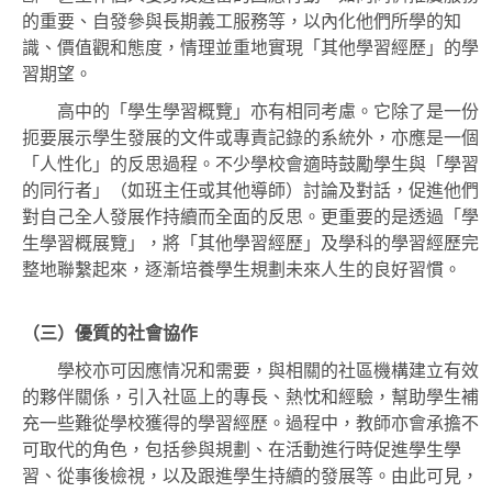
的重要、自發參與長期義工服務等，以內化他們所學的知
識、價值觀和態度，情理並重地實現「其他學習經歷」的學
習期望。
高中的「學生學習概覽」亦有相同考慮。它除了是一份
扼要展示學生發展的文件或專責記錄的系統外，亦應是一個
「人性化」的反思過程。不少學校會適時鼓勵學生與「學習
的同行者」（如班主任或其他導師）討論及對話，促進他們
對自己全人發展作持續而全面的反思。更重要的是透過「學
生學習概展覽」，將「其他學習經歷」及學科的學習經歷完
整地聯繫起來，逐漸培養學生規劃未來人生的良好習慣。
（三）優質的社會協作
學校亦可因應情况和需要，與相關的社區機構建立有效
的夥伴關係，引入社區上的專長、熱忱和經驗，幫助學生補
充一些難從學校獲得的學習經歷。過程中，教師亦會承擔不
可取代的角色，包括參與規劃、在活動進行時促進學生學
習、從事後檢視，以及跟進學生持續的發展等。由此可見，