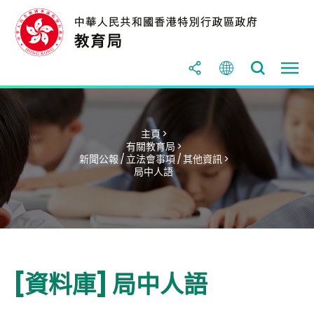
主頁 >
有關教育局 >
新聞公報 / 立法會事項 / 其他資訊 >
局中人語
[資料庫] 局中人語