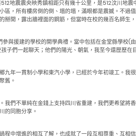
512地震震央映秀鎮相距只有幾十公里，是512汶川地
小區，所有樓房倒的倒、塌的塌，滿眼都是震撼。不過值
的掰開，露出牆裡面的鋼筋，但當時在校的幾百名師生，
們參與援建的學校的開學典禮。當中包括在金堂縣學校(
愛孩子們一起聊天；他們的陽光、朝氣，我至今還歴歷在
鄉九年一貫制小學和東汽小學，已經於今年初竣工。我很
聚舊。
。我們不單純在金錢上支持四川省重建，我們更希望將香
川的同胞分享。
過程中增進的相互了解，也成就了一段互相尊重、互相信