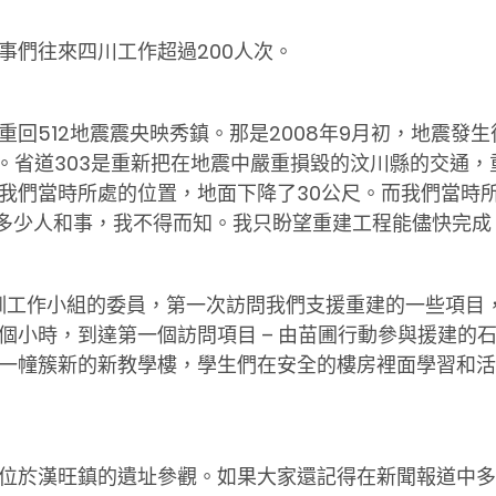
事們往來四川工作超過200人次。
回512地震震央映秀鎮。那是2008年9月初，地震發
禮。省道303是重新把在地震中嚴重損毀的汶川縣的交通
我們當時所處的位置，地面下降了30公尺。而我們當時
了多少人和事，我不得而知。我只盼望重建工程能儘快完
培訓工作小組的委員，第一次訪問我們支援重建的一些項目
個小時，到達第一個訪問項目 – 由苗圃行動參與援建的
一幢簇新的新教學樓，學生們在安全的樓房裡面學習和活
位於漢旺鎮的遺址參觀。如果大家還記得在新聞報道中多