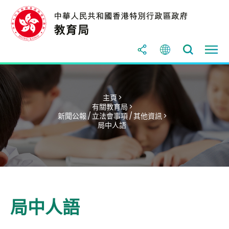
主頁 >
有關教育局 >
新聞公報 / 立法會事項 / 其他資訊 >
局中人語
局中人語