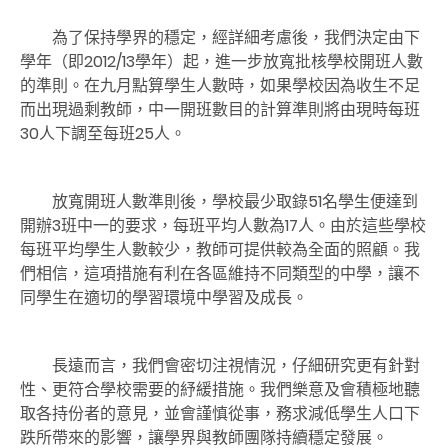
為了保持學界的穩定，經詳細考慮後，我們決定由下
學年（即2012/13學年）起，進一步放寬批核學校開班人數
的準則。在九月點算學生人數時，如果學校因為收生不足
而出現過剩教師，中一開班數目的計算準則將由現時每班
30人下調至每班25人。
放寬開班人數準則後，學校最少取錄51名學生便達到
開辦3班中一的要求，每班平均人數為17人。由於這些學校
每班平均學生人數較少，教師可提供較為全面的照顧。我
們相信，這項措施有利在各區維持不同類型的中學，讓不
同學生在適切的學習環境中學習及成長。
長遠而言，我們會密切注視情況，仔細研究更有針對
性、更符合學校需要的紓緩措施。我們樂意及會積極地聽
取各持份者的意見，並會謹慎從事，務求減低學生人口下
跌所帶來的影響，讓學界與教師團隊持續穩定發展。