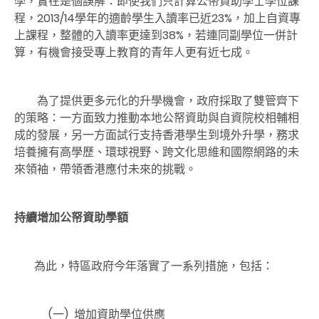
學，實在是個誤解：即使我們只計算公帑資助學士學位課
程，2013/14學年的適齡學生入讀率已近23%，加上自資專
上課程，整體的入讀率更達到38%，若連同副學位一併計
算，有機會接受專上教育的青年人更有近七成。
為了提供更多元化的升學機會，政府採取了雙管齊下
的策略：一方面致力推動本地公帑資助與自資院校相輔相
成的發展，另一方面試行支持香港學生到境外升學，務求
培養擁有高學歷、環球視野、跨文化思維和國際網路的未
來領袖，帶領香港應付未來的挑戰。
持續增加公帑資助學額
為此，特區政府今年落實了一系列措施，包括：
(一)
增加資助學位供應