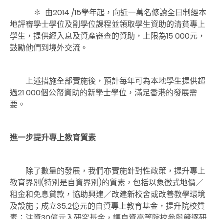
✽ 由2014 /15學年起，向近一萬名修讀全日制經本
地評審學士學位及副學位課程並領取學生資助的清貧專上
學生，提供經入息及資產審查的資助，上限為15 000元，
鼓勵他們到境外交流。
上述措施全部實施後，預計每年可為本地學生提供超
過21 000個公帑資助的新學士學位，滿足香港的發展需
要。
進一步提升專上教育質素
除了數量的發展，我們亦實施針對性政策，提升專上
教育界別(特別是自資界別)的質素，包括以象徵式地價／
租金和免息貸款，協助興建／改建新校舍或改善教學環境
及設施；成立35.2億元的自資專上教育基金，提升院校質
素；注資30億元入研究基金，讓自資高等院校參與競逐研