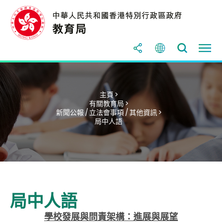
主頁 >
有關教育局 >
新聞公報 / 立法會事項 / 其他資訊 >
局中人語
局中人語
學校發展與問責架構：進展與展望