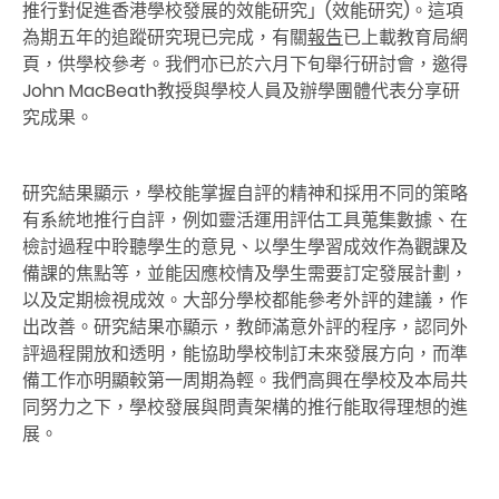
推行對促進香港學校發展的效能研究」(效能研究)。這項
為期五年的追蹤研究現已完成，有關
報告
已上載教育局網
頁，供學校參考。我們亦已於六月下旬舉行研討會，邀得
John MacBeath教授與學校人員及辦學團體代表分享研
究成果。
研究結果顯示，學校能掌握自評的精神和採用不同的策略
有系統地推行自評，例如靈活運用評估工具蒐集數據、在
檢討過程中聆聽學生的意見、以學生學習成效作為觀課及
備課的焦點等，並能因應校情及學生需要訂定發展計劃，
以及定期檢視成效。大部分學校都能參考外評的建議，作
出改善。研究結果亦顯示，教師滿意外評的程序，認同外
評過程開放和透明，能協助學校制訂未來發展方向，而準
備工作亦明顯較第一周期為輕。我們高興在學校及本局共
同努力之下，學校發展與問責架構的推行能取得理想的進
展。