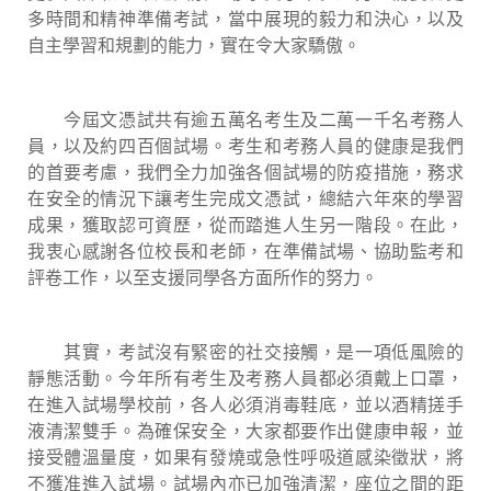
多時間和精神準備考試，當中展現的毅力和決心，以及
自主學習和規劃的能力，實在令大家驕傲。
今屆文憑試共有逾五萬名考生及二萬一千名考務人
員，以及約四百個試場。考生和考務人員的健康是我們
的首要考慮，我們全力加強各個試場的防疫措施，務求
在安全的情況下讓考生完成文憑試，總結六年來的學習
成果，獲取認可資歷，從而踏進人生另一階段。在此，
我衷心感謝各位校長和老師，在準備試場、協助監考和
評卷工作，以至支援同學各方面所作的努力。
其實，考試沒有緊密的社交接觸，是一項低風險的
靜態活動。今年所有考生及考務人員都必須戴上口罩，
在進入試場學校前，各人必須消毒鞋底，並以酒精搓手
液清潔雙手。為確保安全，大家都要作出健康申報，並
接受體溫量度，如果有發燒或急性呼吸道感染徵狀，將
不獲准進入試場。試場內亦已加強清潔，座位之間的距