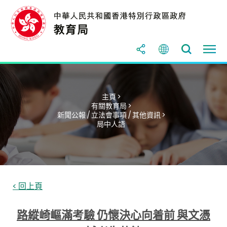
主頁 >
有關教育局 >
新聞公報 / 立法會事項 / 其他資訊 >
局中人語
< 回上頁
路縱崎嶇滿考驗 仍懷決心向着前 與文憑