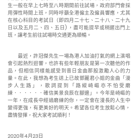
生一般在早上七時至八時期間前往試場，政府部門會採
用彈性時間上班，同時呼籲全港僱主及僱員響應，尤其
在核心科目的考試日（即四月二十七、二十八、二十九
日以及五月二、四、五日) ，盡可能提早或稍遲出門上
班，讓考生前往試場時交通更為順暢。
最近，許冠傑先生一場為港人加油打氣的網上演唱
會引起熱烈迴響，也許有些年輕朋友是第一次聽他的作
品，但相信同樣能感受到昔日金曲那股激勵人心的力
量。在此，我想為考生送上已故鄧麗君小姐的金曲「漫
步人生路」，歌詞提到「路縱崎嶇亦不怕受磨
練．．．．．．確信美景良辰在腳邊」。今年是崎嶇的
一年，在成長中經過磨練的你，一定會在漫長的人生中
變得更強，有更美好的明天。希望各位考生放鬆心情，
盡情發揮，祝大家考試順利！
2020年4月23日