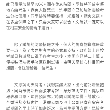
離已盡量加闊至1.8米。而在休息時間，學校將開放空曠
地方給考生，避免人群聚集；洗手間亦已加強消毒給考
生分批使用，同學排隊時要保持一米距離，避免交談。
在多重保障之下，只要大家可以配合，文憑試一定可以
在相當安全的情況下進行。
除了試場的防疫措施之外，個人的防疫物資亦是重
要一環。為了表達對考生的心意和支持，政府繼上月按
考試日數派發口罩予各考生之後，本周亦已將二十萬支
便攜裝酒精搓手液運送到試場，由明天至核心科目開考
期間，會送贈給每一位考生。
文憑試明天開考，我想提醒大家，出門前記着量體
溫，同時帶備新舊兩張准考證、身分證明文件、健康申
報表和口罩，還要預留充足時間到試場準備。請放心，
全香港都支持你們，港鐵公司及巴士公司已宣布會在考
試期間的早上時間加密班次，為考生提供方便。鑑於考