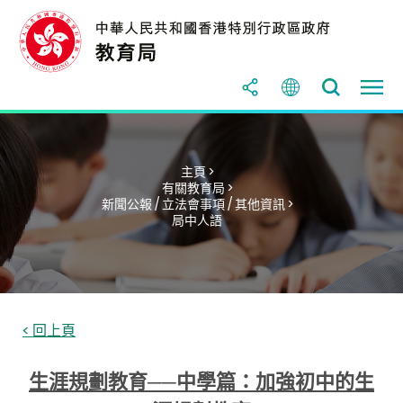
主頁 >
有關教育局 >
新聞公報 / 立法會事項 / 其他資訊 >
局中人語
< 回上頁
生涯規劃教育──中學篇：加強初中的生