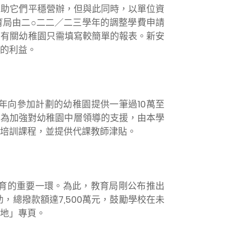
有助它們平穩營辦，但與此同時，以單位資
育局由二○二二／二三學年的調整學費申請
，有關幼稚園只需填寫較簡單的報表。新安
的利益。
向參加計劃的幼稚園提供一筆過10萬至
，為加強對幼稚園中層領導的支援，由本學
專業培訓課程，並提供代課教師津貼。
育的重要一環。為此，教育局剛公布推出
，總撥款額達7,500萬元，鼓勵學校在未
地」專頁。