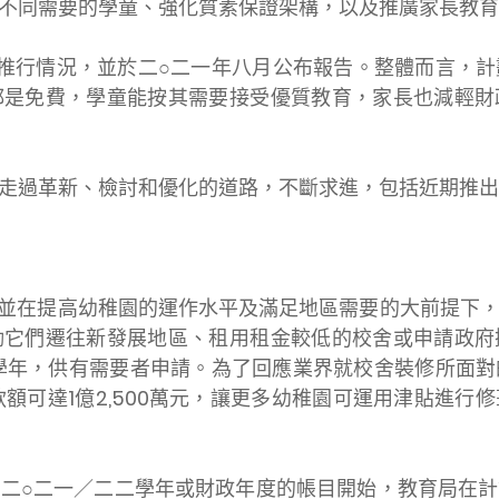
不同需要的學童、強化質素保證架構，以及推廣家長教育
行情況，並於二○二一年八月公布報告。整體而言，計
都是免費，學童能按其需要接受優質教育，家長也減輕財
過革新、檢討和優化的道路，不斷求進，包括近期推出
並在提高幼稚園的運作水平及滿足地區需要的大前提下，
勵它們遷往新發展地區、租用租金較低的校舍或申請政府
三學年，供有需要者申請。為了回應業界就校舍裝修所面
款額可達1億2,500萬元，讓更多幼稚園可運用津貼進
○二一／二二學年或財政年度的帳目開始，教育局在計