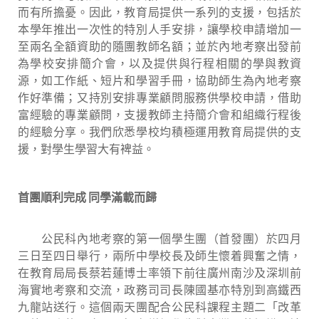
而有所擔憂。因此，教育局提供一系列的支援，包括於
本學年推出一次性的特別人手安排，讓學校申請增加一
至兩名全額資助的隨團教師名額；並於內地考察出發前
為學校安排簡介會，以及提供與行程相關的學與教資
源，如工作紙、短片和學習手冊，協助師生為內地考察
作好準備；又持別安排專業顧問服務供學校申請，借助
富經驗的專業顧問，支援教師主持簡介會和組織行程後
的經驗分享。我們欣悉學校均積極運用教育局提供的支
援，對學生學習大有裨益。
首團順利完成 同學滿載而歸
公民科內地考察的第一個學生團（首發團）於四月
三日至四日舉行，兩所中學校長及師生懷着興奮之情，
在教育局局長蔡若蓮博士率領下前往廣州南沙及深圳前
海實地考察和交流，政務司司長陳國基亦特別到高鐵西
九龍站送行。這個兩天團配合公民科課程主題二「改革