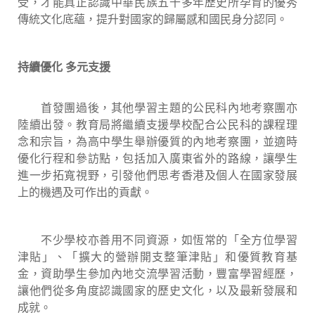
受，才能真正認識中華民族五千多年歷史所孕育的優秀
傳統文化底蘊，提升對國家的歸屬感和國民身分認同。
持續優化
多元支
援
首發團過後，其他學習主題的公民科內地考察團亦
陸續出發。教育局將繼續支援學校配合公民科的課程理
念和宗旨，為高中學生舉辦優質的內地考察團，並適時
優化行程和參訪點，包括加入廣東省外的路線，讓學生
進一步拓寬視野，引發他們思考香港及個人在國家發展
上的機遇及可作出的貢獻。
不少學校亦善用不同資源，如恆常的「全方位學習
津貼」、「擴大的營辦開支整筆津貼」和優質教育基
金，資助學生參加內地交流學習活動，豐富學習經歷，
讓他們從多角度認識國家的歷史文化，以及最新發展和
成就。