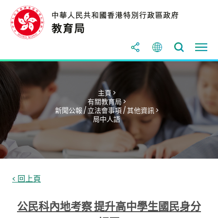
主頁 >
有關教育局 >
新聞公報 / 立法會事項 / 其他資訊 >
局中人語
< 回上頁
公民科內地考察 提升高中學生國民身分