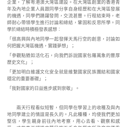
企業，了解粵港澳大灣區建設。在大灣區創業的香港青
年及內地企業人員跟同學分享自身經歷和在大灣區發展
的機遇，同學們踴躍發問，交流甚豐。行程結束時，老
師耐心帶領學生進行討論和總結，鞏固和反思所學。同
學於總結時積極發表感想︰
「很高興與內地同學一起發揮天馬行空的創意，討論如
何把握大灣區機遇，實踐夢想」；
「參觀點猶如活化石，向我們訴說國家包羅萬象的豐厚
歷史文化」；
「更加明白維護文化安全就是維繫國家民族團結和國家
穩定的重要基礎」；
「我對國家的日益進步感到崇敬」。
兩天行程看似短暫，但同學在學習上的收穫及與內
地同學建立的情誼是長久的。凡此種種，均使我們更加
堅信，學生親身前往內地考察，用心去看、觀察和感