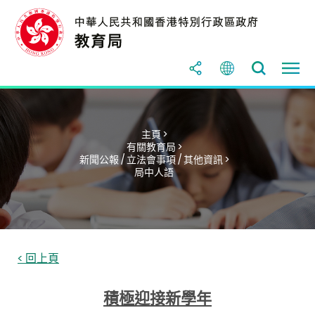
主頁 >
有關教育局 >
新聞公報 / 立法會事項 / 其他資訊 >
局中人語
< 回上頁
積極迎接新學年