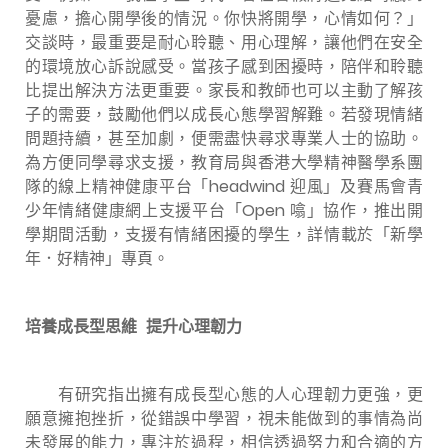
憂慮，擔心開學後的情況。你快將開學，心情如何？」
交談時，最重要是耐心聆聽、用心理解，讓他們在安全
的環境放心訴說感受。當孩子感到困擾時，陪伴和聆聽
比提出解決方法更重要。家長和教師也可以主動了解孩
子的需要，鼓勵他們以成長心態學習解難。若發現情緒
問題持續，甚至加劇，便需盡快尋求專業人士的協助。
為方便同學尋求支援，教育局與香港大學精神醫學系團
隊的線上精神健康平台「headwind 迎風」及賽馬會青
少年情緒健康網上支援平台「Open 噏」協作，推出開
學期間活動，支援有情緒困擾的學生，詳情載於「新學
年．好精神」專頁。
培養成長型思維 提升心理韌力
有研究指出擁有成長型心態的人心理韌力更強，更
願意擁抱挫折，從錯誤中學習，視未能做到的事情為尚
未發展的能力，專注於過程，相信透過努力和合適的方