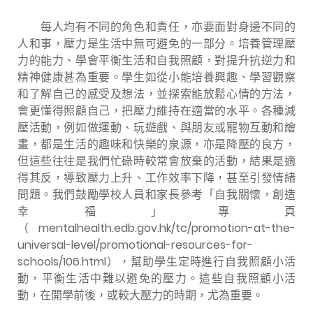
每人均有不同的角色和責任，亦要面對身邊不同的
人和事，壓力是生活中無可避免的一部分。培養管理壓
力的能力、學會平衡生活和自我照顧，對提升抗逆力和
精神健康甚為重要。學生如從小能培養興趣、學習觀察
和了解自己的感受及想法，並探索能放鬆心情的方法，
會更懂得照顧自己，把壓力維持在適當的水平。各種減
壓活動，例如做運動、玩遊戲、與朋友或寵物互動和繪
畫，都是生活的趣味和快樂的泉源，亦是降壓的良方，
但這些往往是我們忙碌時較常會放棄的活動，結果是適
得其反，導致壓力上升、工作效率下降，甚至引發情緒
問題。我們鼓勵學校人員和家長參考「自我關懷，創造
幸福」專頁
（
mentalhealth.edb.gov.hk/tc/promotion-at-the-
universal-level/promotional-resources-for-
schools/106.html
），幫助學生定時進行自我照顧小活
動，平衡生活中難以避免的壓力。這些自我照顧小活
動，在開學前後，或較大壓力的時期，尤為重要。