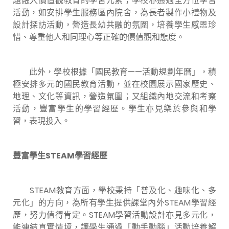
題融入價值觀教育的學習元素；學校亦通過全方位學習
活動，如安排學生服務區內院舍，為長者製作小禮物及
設計探訪活動，營造長幼共融的氛圍，培養學生感恩珍
惜、尊重他人和同理心等正確的價值觀和態度。
此外，學校根據「國民教育——活動規劃年曆」，積
極安排多元的國民教育活動，並在校園展示國家歷史、
地理、文化等資訊，營造氛圍；又組織內地交流和考察
活動，豐富學生的學習經歷。學生亦見樂於參與和學
習，表現投入。
豐富學生STEAM學習經歷
STEAM
教育方面，學校秉持「普及化、趣味化、多
元化」的方向，為所有學生提供課堂內外
STEAM
學習經
歷，努力值得肯定。
STEAM
學習活動設計亦見多元化，
能連結真實情境，讓學生通過「動手動腦」活動培養解