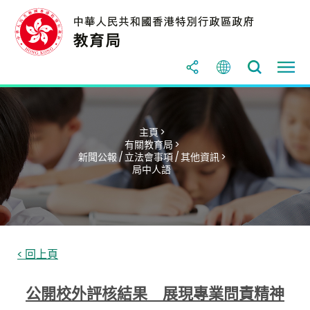
主頁 >
有關教育局 >
新聞公報 / 立法會事項 / 其他資訊 >
局中人語
< 回上頁
公開校外評核結果 展現專業問責精神