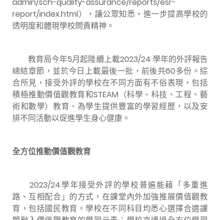
admin/sch-quality-assurance/reports/esr-
report/index.html
），讓公眾知悉，進一步提高學校的
透明度和體現學校問責精神。
教育局今年
5
月起陸續上載
2023/24
學年的外評報告
總結章節，並於今日上載最後一批，前後共
60
多份。綜
合所見，接受外評的學校在不同方面有不俗表現，包括
積極推動價值觀教育和
STEAM
（科學、科技、工程、藝
術和數學）教育、為學生提供豐富的學習經歷，以及安
排不同活動以促進學生身心健康。
全方位推動價值觀教育
2023/24
學年接受外評的學校普遍能藉「多重進
路、互相配合」的方式，在課堂內外加強推展價值觀教
育，包括國民教育。學校在不同科目均悉心選擇合適課