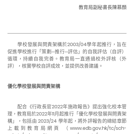
教育局副秘書長陳慕顏
學校發展與問責架構於
2003/04
學年起推行，旨在
促進學校進行「策劃─推行─評估」的自我評估（自評）
循環，持續自我完善。教育局一直通過校外評核（外
評），核實學校自評成效，並提供改善建議。
優化學校發展與問責架構
配合《行政長官
2022
年施政報告》提出強化校本管
理，教育局於
2022
年
11
月起推行「優化學校發展與問責架
構」，包括由
2023/24
學年起，將外評報告的總結章節
上載到教育局網頁 （
www.edb.gov.hk/tc/sch-