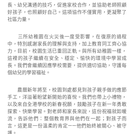
長、幼兒溝通的技巧，促進家校合作，並協助老師照顧
好孩子，也照顧好自己。這項協作不僅實用，更凝聚了
社區力量。
三所幼稚園在火災後一度受影響，在復原的過程
中，特別感謝家長的理解與支持，加上教育同工齊心協
力，目前，校園生活已重回正軌。與所有幼稚園一樣，
這裡的孩子繼續在安全、穩定、愉快的環境中學習成
長。我們會繼續因應學校需要，提供適切協助，守護每
個幼兒的學習福祉。
農曆新年將至，校園到處都見到孩子親手做的應節
手工，洋溢著盼望新開始的喜悅。我們也帶上小禮物，
以及來自全港學校的新春祝願，鼓勵孩子在新一年勇敢
探索、快樂學習。對老師和家長來說，這份祝福就如暖
流，告訴他們：整個教育界與他們在一起；對孩子而
言，這更是一份溫柔的肯定——他們始終被關心、被守
護。