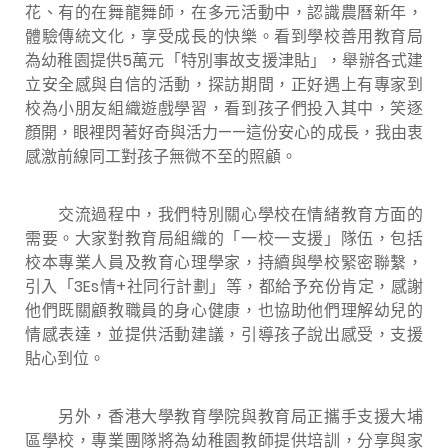
花、有的在舞龍舞師，在多元活動中，認識農曆新年，
體驗傳統文化，享受成長的快樂。看到學校善用教育局
為幼稚園提供5萬元「特別事故支援津貼」，舉辦各式建
立安全感與自信的活動，探訪期間，正好遇上有專家到
校為小朋友組織遊戲學習，看到孩子們投入其中，笑逐
顏開，眼裡閃著好奇與活力——這份安心的成長，我由衷
感激前線同工對孩子無微不至的照顧。
交流過程中，我們特別關心學校在情緒教育方面的
需要。大家對教育局組織的「一校一支援」隊伍，包括
校本專業人員及教育心理學家，持續與學校緊密聯繫，
引入「3Es情+社同行計劃」等，都給予充份肯定，感謝
他們既關顧教職員的身心健康，也協助他們理解幼兒的
情感表達，並提供活動建議，引導孩子說出感受，支援
貼心到位。
另外，香港大學教育學院與教育局正攜手支援大埔
區學校，專業團隊將為幼稚園教師提供培訓，分享與家