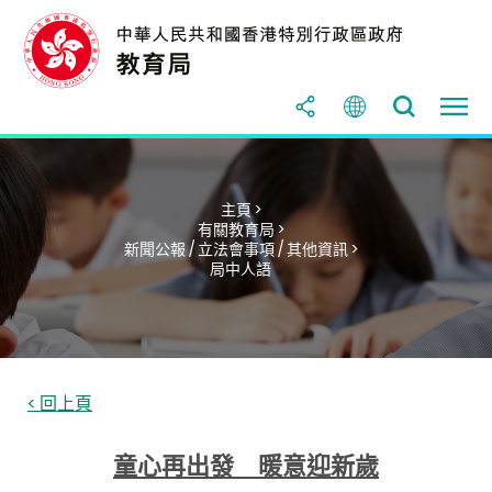
主頁 >
有關教育局 >
新聞公報 / 立法會事項 / 其他資訊 >
局中人語
< 回上頁
童心再出發 暖意迎新歲