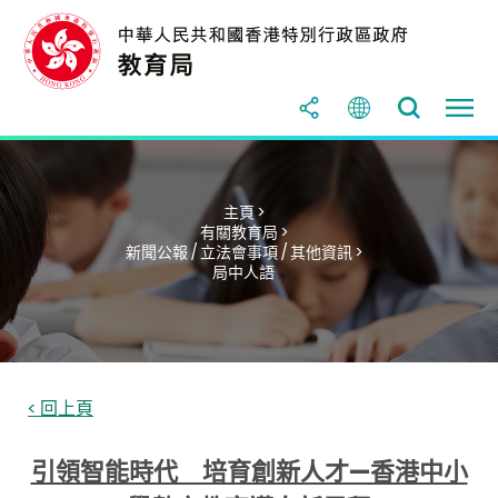
主頁 >
有關教育局 >
新聞公報 / 立法會事項 / 其他資訊 >
局中人語
< 回上頁
引領智能時代 培育創新人才—香港中小