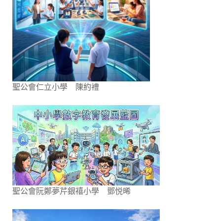
聖公會仁立小學 陳約禮
聖公會阮鄭夢芹銀禧小學 鄧悦晞