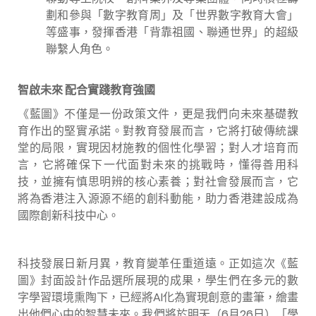
劃和參與「數字教育周」及「世界數字教育大會」
等盛事，發揮香港「背靠祖國、聯通世界」的超級
聯繫人角色。
智啟未來 配合實踐教育強國
《藍圖》不僅是一份政策文件，更是我們向未來基礎教
育作出的堅實承諾。對教育發展而言，它將打破傳統課
堂的局限，實現因材施教的個性化學習；對人才培育而
言，它將確保下一代面對未來的挑戰時，懂得善用科
技，並擁有慎思明辨的核心素養；對社會發展而言，它
將為香港注入源源不絕的創科動能，助力香港建設成為
國際創新科技中心。
科技發展日新月異，教育變革任重道遠。正如這次《藍
圖》封面設計作品選所展現的成果，學生們在多元的數
字學習環境熏陶下，已經將AI化為實現創意的畫筆，繪畫
出他們心中的智慧未來。我們將於明天（6月26日）「學