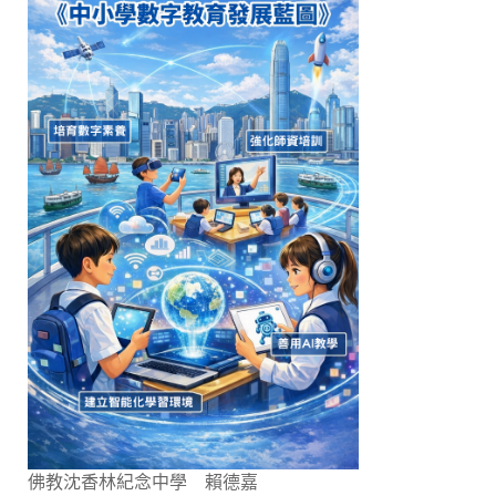
佛教沈香林紀念中學 賴德嘉