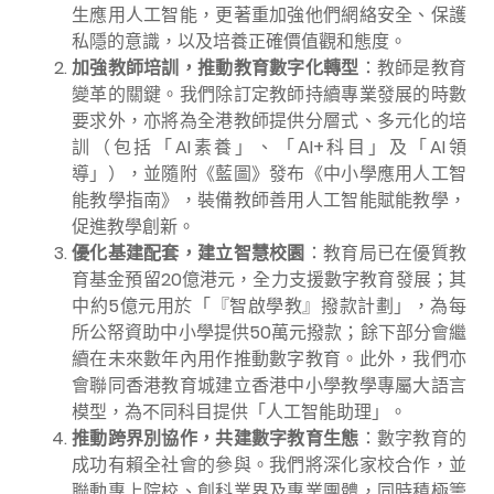
生應用人工智能，更著重加強他們網絡安全、保護
私隱的意識，以及培養正確價值觀和態度。
加強教師培訓，推動教育數字化轉型
：教師是教育
變革的關鍵。我們除訂定教師持續專業發展的時數
要求外，亦將為全港教師提供分層式、多元化的培
訓（包括「AI素養」、「AI+科目」及「AI領
導」），並隨附《藍圖》發布《中小學應用人工智
能教學指南》，裝備教師善用人工智能賦能教學，
促進教學創新。
優化基建配套，建立智慧校園
：教育局已在優質教
育基金預留20億港元，全力支援數字教育發展；其
中約5億元用於「『智啟學教』撥款計劃」，為每
所公帑資助中小學提供50萬元撥款；餘下部分會繼
續在未來數年內用作推動數字教育。此外，我們亦
會聯同香港教育城建立香港中小學教學專屬大語言
模型，為不同科目提供「人工智能助理」。
推動跨界別協作，共建數字教育生態
：數字教育的
成功有賴全社會的參與。我們將深化家校合作，並
聯動專上院校、創科業界及專業團體，同時積極籌