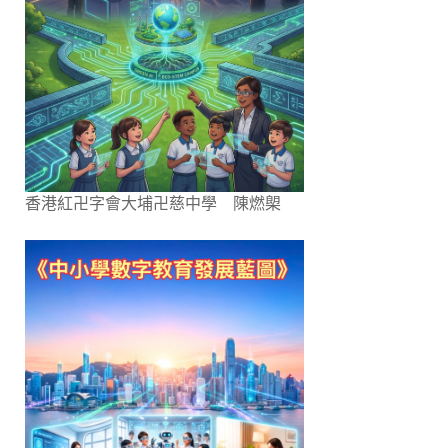
香港紅卍字會大埔卍慈中學 陳燃㮾