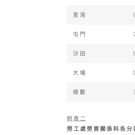
荃 灣
屯 門
沙 田
大 埔
總 數
附 表 二
勞 工 處 勞 資 關 係 科 各 分 