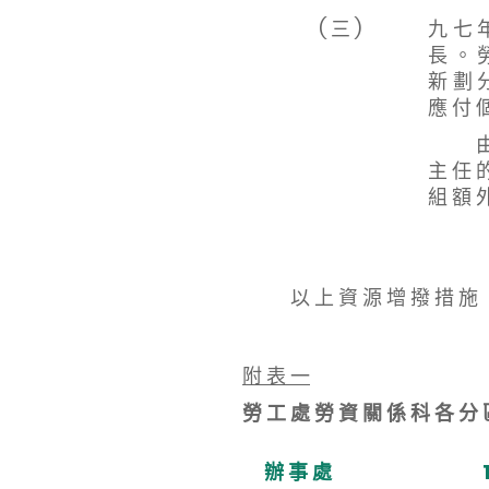
( 三 )
九 七 
長 。 
新 劃 
應 付 個
由 20
主 任 
組 額 外
以 上 資 源 增 撥 措 施 ， 將
附 表 一
勞 工 處 勞 資 關 係 科 各 分 
辦 事 處