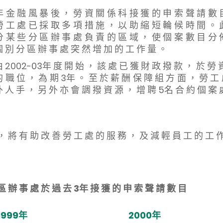
年 金 融 風 暴 後 ， 勞 資 關 係 科 接 獲 的 申 索 聲 請 數 
勞 工 處 已 採 取 多 項 措 施 ， 以 助 縮 短 輪 候 時 間 。 
分 某 些 分 區 辦 事 處 負 責 的 區 域 ， 使 個 案 數 目 分 
 別 分 區 辦 事 處 突 然 增 加 的 工 作 量 。
02-03年 度 開 始 ， 該 處 已 獲 財 政 撥 款 ， 於 勞 資 
的 職 位 ， 為 期 3年 。 至 於 薪 酬 保 障 組 方 面 ， 勞 工
 人 手 ， 另 外 亦 會 調 撥 資 源 ， 增 聘 5名 合 約 個 案 
 有 助 改 善 勞 工 處 的 服 務 ， 及 減 輕 員 工 的 工 作
區 辦 事 處 於 過 去 3年 接 獲 的 申 索 聲 請 數 目
1999年
2000年