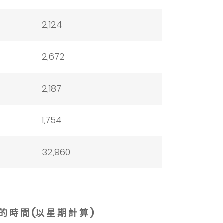
2,124
2,672
2,187
1,754
32,960
的 時 間 (以 星 期 計 算 )