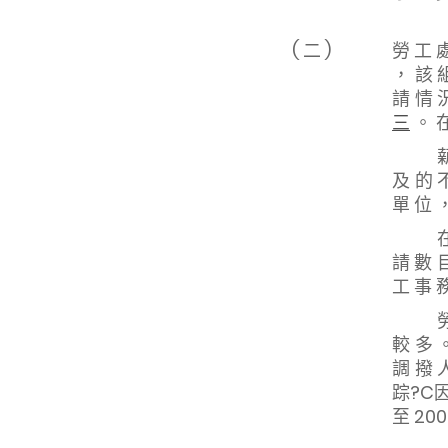
( 二 )
勞 工 
， 該 
請 情 
三
。 在
薪 酬 
及 的 
單 位 
在 過 
請 數 
工 事 務
勞 工 
較 多 
調 撥 
踪?C因
至 200