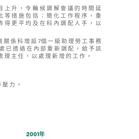
目 上 升 ， 令 輪 候 調 解 會 議 的 時 間 延
此 等 措 施 包 括 ： 簡 化 工 作 程 序 ， 重
佈 得 更 平 均 及 在 科 內 調 配 人 手 ， 以
關 係 科 增 設 7個 一 級 助 理 勞 工 事 務
 處 已 透 過 在 內 部 重 新 調 配 ， 給 予 該
處 理 主 任 ， 以 處 理 新 增 的 工 作 。
 壓 力 。
2001年