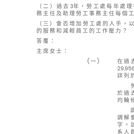
（ 二 ） 過 去 3年 ， 勞 工 處 每 年 處 理 
務 主 任 及 助 理 勞 工 事 務 主 任 每 個 工
（ 三 ） 會 否 增 加 勞 工 處 的 人 手 ， 以
的 服 務 和 減 輕 員 工 的 工 作 壓 力 ？
答 覆 ：
主 席 女 士 ：
( 一 )
在 過 去
29,95
詳 列 
勞 資 
於 過 
均 輪 候
調 解 
調 解 
字 。 
系 人 員