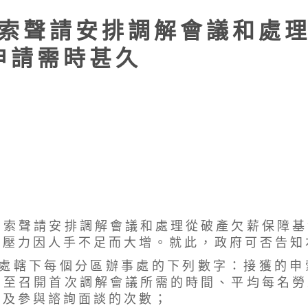
索 聲 請 安 排 調 解 會 議 和 處 理
申 請 需 時 甚 久
聲 請 安 排 調 解 會 議 和 處 理 從 破 產 欠 薪 保 障 基 
 壓 力 因 人 手 不 足 而 大 增 。 就 此 ， 政 府 可 否 告 知
處 轄 下 每 個 分 區 辦 事 處 的 下 列 數 字 ： 接 獲 的 申
 至 召 開 首 次 調 解 會 議 所 需 的 時 間 、 平 均 每 名 勞
 及 參 與 諮 詢 面 談 的 次 數 ；