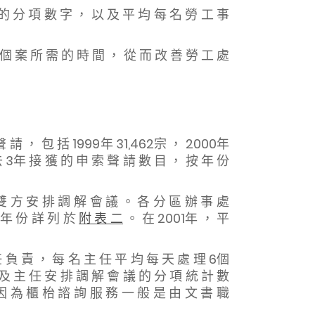
 的 分 項 數 字 ， 以 及 平 均 每 名 勞 工 事
 個 案 所 需 的 時 間 ， 從 而 改 善 勞 工 處
 請 ， 包 括 1999年 31,462宗 ， 2000年
去 3年 接 獲 的 申 索 聲 請 數 目 ， 按 年 份
 方 安 排 調 解 會 議 。 各 分 區 辦 事 處
 年 份 詳 列 於
附 表 二
。 在 2001年 ， 平
負 責 ， 每 名 主 任 平 均 每 天 處 理 6個
 及 主 任 安 排 調 解 會 議 的 分 項 統 計 數
因 為 櫃 枱 諮 詢 服 務 一 般 是 由 文 書 職