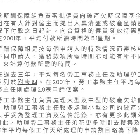
處 薪 酬 保 障 組 負 責 審 批 僱 員 向 破 產 欠 薪 保 障 基 
組 在 有 人 針 對 僱 主 而 提 出 入 禀 清 盤 或 破 產 呈 請 
況 下 付 款 之 日 起 計 ， 向 合 資 格 的 僱 員 發 放 特 惠 
 2001年 ， 平 均 付 款 所 需 時 間 為 5.1星 期 。
保 障 組 是 按 每 個 申 請 人 的 特 殊 情 況 而 審 核 申
不 同 申 請 人 ， 獲 發 款 項 所 需 時 間 亦 可 能 有 所 不 
， 來 計 算 付 款 所 需 的 時 間 。
去 三 年 ， 平 均 每 名 勞 工 事 務 主 任 及 助 理 勞 工
目 列 於
附 表 四
。 在 2001年 ， 勞 工 事 務 主 任 平 均 每
 主 任 則 處 理 2.9宗 申 請 個 案 。
事 務 主 任 負 責 處 理 大 型 及 中 型 的 破 產 欠 薪 個
。 助 理 勞 工 事 務 主 任 較 多 處 理 小 型 公 司 的 破 產 
人 手 妥 為 整 理 工 資 及 僱 傭 記 錄 ， 亦 有 更 多 此 類 
 此 ， 助 理 勞 工 事 務 主 任 須 花 更 多 時 間 去 搜 集 及
1年 平 均 每 個 工 作 天 所 處 理 的 申 請 數 目 略 為 下 降