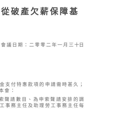
 從 破 產 欠 薪 保 障 基
會 議 日 期 ： 二 零 零 二 年 一 月 三 十日
金 支 付 特 惠 款 項 的 申 請 需 時 甚 久 ；
 本 會 ：
 索 聲 請 數 目 、 為 申 索 聲 請 安 排 的 調
 工 事 務 主 任 及 助 理 勞 工 事 務 主 任 每