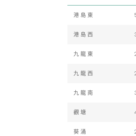
港 島 東
港 島 西
九 龍 東
九 龍 西
九 龍 南
觀 塘
葵 涌