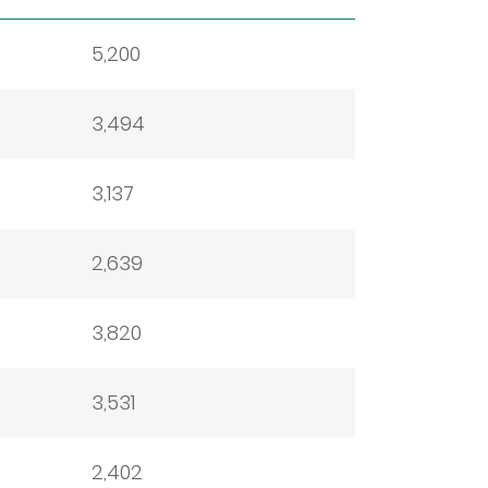
5,200
3,494
3,137
2,639
3,820
3,531
2,402