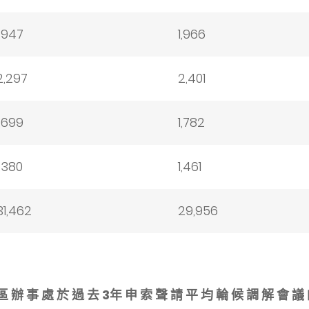
1,947
1,966
2,297
2,401
1,699
1,782
1,380
1,461
31,462
29,956
區 辦 事 處 於 過 去 3年 申 索 聲 請 平 均 輪 候 調 解 會 議 