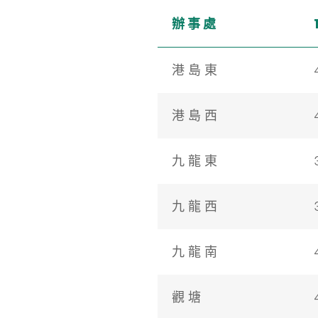
辦 事 處
港 島 東
港 島 西
九 龍 東
九 龍 西
九 龍 南
觀 塘