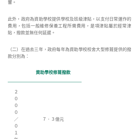
響。
此外，政府為資助學校提供學校及班級津貼，以支付日常運作的
費用，包括一般維修保養工程所需費用，是項津貼屬於經常津
貼，撥款並無任何延遲。
（二）在過去三年，政府每年為資助學校校舍大型修葺提供的撥
款分別為：
資助學校修葺撥款
２
０
０
０
／
７．３億元
０
１