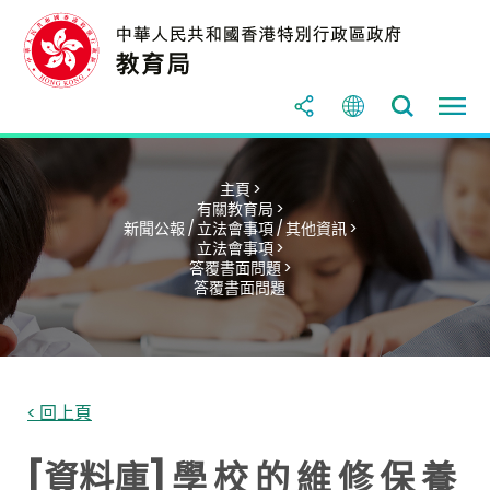
主頁 >
有關教育局 >
新聞公報 / 立法會事項 / 其他資訊 >
立法會事項 >
答覆書面問題 >
答覆書面問題
< 回上頁
[資料庫] 學 校 的 維 修 保 養