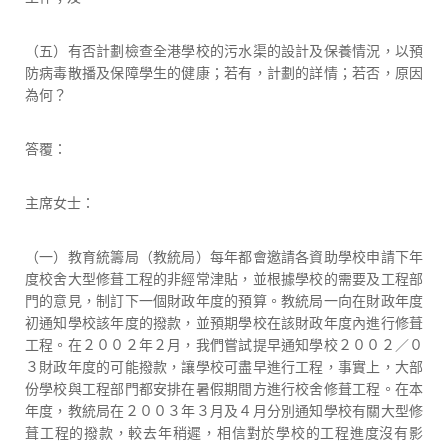
（五）有否計劃檢查全港學校的污水渠的設計及保養情況，以預
防病毒散播及保障學生的健康；若有，計劃的詳情；若否，原因
為何？
答覆：
主席女士：
（一）教育統籌局（教統局）每年都會邀請各資助學校申請下年
度校舍大型修葺工程的非經常津貼，並根據學校的需要及工程部
門的意見，制訂下一個財政年度的預算。教統局一向在財政年度
初通知學校該年度的撥款，並預期學校在該財政年度內進行修葺
工程。在２００２年２月，我們嘗試提早通知學校２００２／０
３財政年度的可能撥款，讓學校可盡早進行工程，事實上，大部
份學校與工程部門都安排在暑假期間方進行校舍修葺工程。在本
年度，教統局在２００３年３月及４月分別通知學校有關大型修
葺工程的撥款，較去年稍遲，相信對於學校的工程進度沒有影