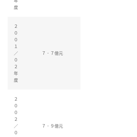
年
度
２
０
０
１
／
７．７億元
０
２
年
度
２
０
０
２
／
７．９億元
０