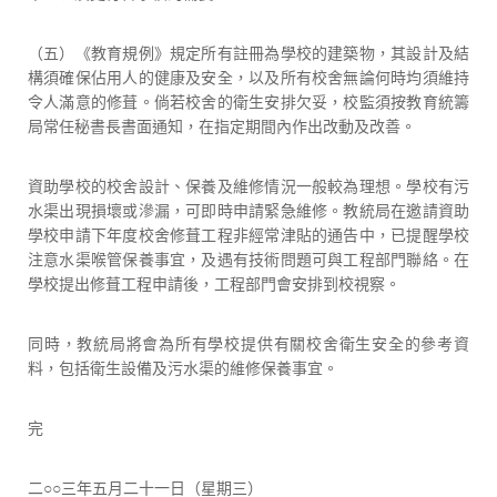
（五）《教育規例》規定所有註冊為學校的建築物，其設計及結
構須確保佔用人的健康及安全，以及所有校舍無論何時均須維持
令人滿意的修葺。倘若校舍的衛生安排欠妥，校監須按教育統籌
局常任秘書長書面通知，在指定期間內作出改動及改善。
資助學校的校舍設計、保養及維修情況一般較為理想。學校有污
水渠出現損壞或滲漏，可即時申請緊急維修。教統局在邀請資助
學校申請下年度校舍修葺工程非經常津貼的通告中，已提醒學校
注意水渠喉管保養事宜，及遇有技術問題可與工程部門聯絡。在
學校提出修葺工程申請後，工程部門會安排到校視察。
同時，教統局將會為所有學校提供有關校舍衛生安全的參考資
料，包括衛生設備及污水渠的維修保養事宜。
完
二○○三年五月二十一日（星期三）