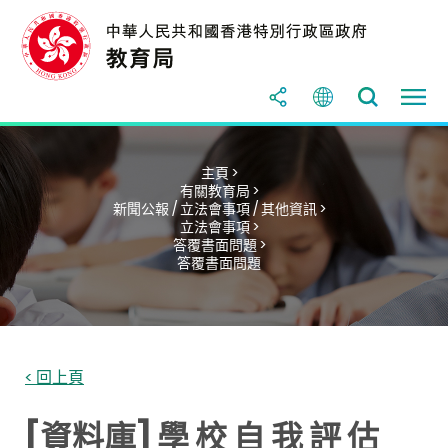
主頁 >
有關教育局 >
新聞公報 / 立法會事項 / 其他資訊 >
立法會事項 >
答覆書面問題 >
答覆書面問題
< 回上頁
[資料庫] 學 校 自 我 評 估