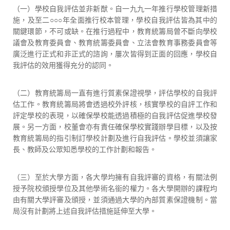
（一）學校自我評估並非新猷。自一九九一年推行學校管理新措
施，及至二○○○年全面推行校本管理，學校自我評估皆為其中的
關鍵環節，不可或缺。在推行過程中，教育統籌局曾不斷向學校
議會及教育委員會、教育統籌委員會、立法會教育事務委員會等
廣泛進行正式和非正式的諮詢，屢次皆得到正面的回應，學校自
我評估的效用獲得充分的認同。
（二）教育統籌局一直有進行質素保證視學，評估學校的自我評
估工作。教育統籌局將會透過校外評核，核實學校的自評工作和
評定學校的表現，以確保學校能透過積極的自我評估促進學校發
展。另一方面，校董會亦有責任確保學校實踐辦學目標，以及按
教育統籌局的指引制訂學校計劃及進行自我評估。學校並須讓家
長、教師及公眾知悉學校的工作計劃和報告。
（三）至於大學方面，各大學均擁有自我評審的資格，有關法例
授予院校頒授學位及其他學術名銜的權力。各大學開辦的課程均
由有關大學評審及頒授，並須通過大學的內部質素保證機制。當
局沒有計劃將上述自我評估措施延伸至大學。