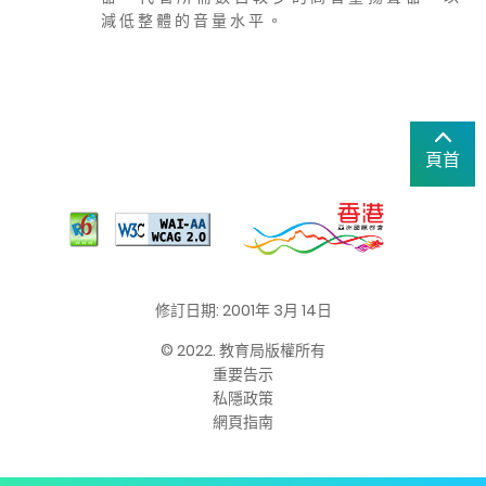
減 低 整 體 的 音 量 水 平 。
頁首
修訂日期: 2001年 3月 14日
© 2022. 教育局版權所有
重要告示
私隱政策
網頁指南