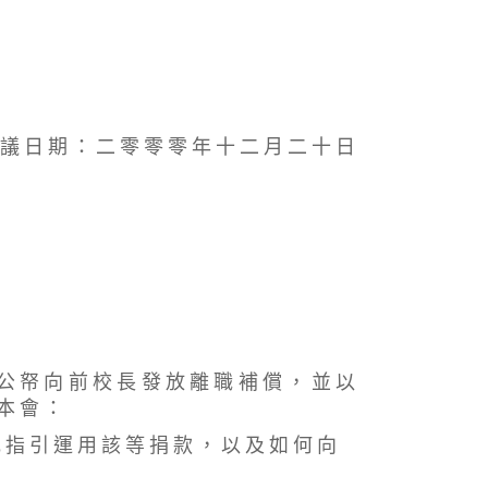
 議 日 期 ： 二 零 零 零 年 十 二 月 二 十 日
 公 帑 向 前 校 長 發 放 離 職 補 償 ， 並 以
 本 會 ：
或 指 引 運 用 該 等 捐 款 ， 以 及 如 何 向