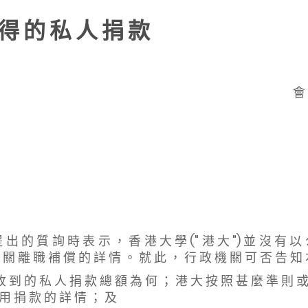
得 的 私 人 捐 款
會
 出 的 質 詢 時 表 示 ， 香 港 大 學 (" 港 大 ") 並 沒 有 以
 關 離 職 補 償 的 詳 情 。 就 此 ， 行 政 機 關 可 否 告 知
收 到 的 私 人 捐 款 總 額 為 何 ； 港 大 按 照 甚 麼 準 則 
 用 捐 款 的 詳 情 ； 及