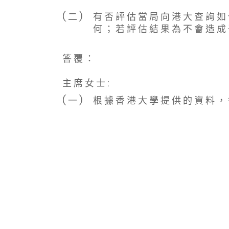
( 二 )
有 否 評 估 當 局 向 港 大 查 詢 如 
何 ； 若 評 估 結 果 為 不 會 造 成
答 覆 ：
主 席 女 士 :
( 一 )
根 據 香 港 大 學 提 供 的 資 料 ，