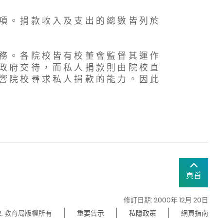
 項 。 捐 款 收 入 及 支 出 的 總 數 皆 列 於
 務 。 各 院 校 皆 有 校 董 會 監 督 其 運 作
 政 府 交 待 ， 而 私 人 捐 款 則 由 院 校 直
 響 院 校 尋 求 私 人 捐 款 的 能 力 。 因 此
頁首
修訂日期: 2000年 12月 20日
22. 教育局版權所有
重要告示
私隱政策
網頁指南