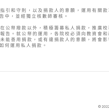
 指 引 和 守 則 ， 以 及 捐 款 人 的 意 願 ， 運 用 有 關 款
 告 中 ， 並 經 獨 立 核 數 師 審 核 。
 在 公 帑 撥 款 以 外 ， 積 極 籌 募 私 人 捐 款 ， 推 廣 校
 報 告 。 就 公 帑 的 運 用 ， 各 院 校 必 須 向 教 資 會 和
 未 能 善 用 捐 款 ， 或 有 違 捐 款 人 的 意 願 ， 將 會 影
 如 何 運 用 私 人 捐 款 。
© 20