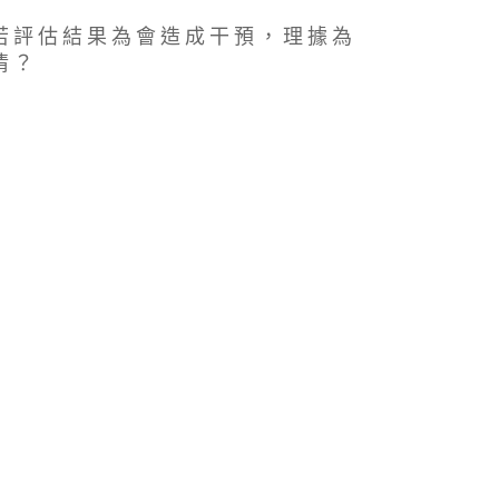
若 評 估 結 果 為 會 造 成 干 預 ， 理 據 為
情 ？