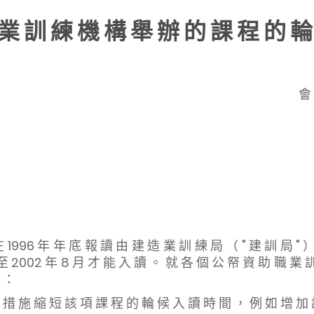
業 訓 練 機 構 舉 辦 的 課 程 的 輪
會
1996 年 年 底 報 讀 由 建 造 業 訓 練 局 （ " 建 訓 局 " 
至 2002 年 8 月 才 能 入 讀 。 就 各 個 公 帑 資 助 職 業 訓 
 ：
 措 施 縮 短 該 項 課 程 的 輪 候 入 讀 時 間 ， 例 如 增 加