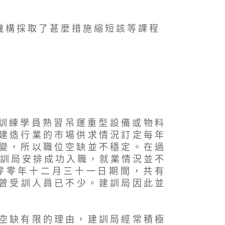
 機 構 採 取 了 甚 麼 措 施 縮 短 該 等 課 程
為 訓 練 學 員 熟 習 吊 運 重 型 設 備 或 物 料
 建 造 行 業 的 市 場 供 求 情 況 訂 定 每 年
 變 ， 所 以 職 位 空 缺 並 不 穩 定 。 在 過
建 訓 局 安 排 成 功 入 職 ， 就 業 情 況 並 不
零 零 年 十 二 月 三 十 一 日 期 間 ， 共 有
 曾 受 訓 人 員 已 不 少 。 建 訓 局 因 此 並
 空 缺 有 限 的 理 由 ， 建 訓 局 經 常 積 極