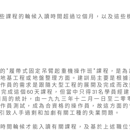
 些 課 程 的 輪 候 入 讀 時 間 超 過 12 個 月 ， 以 及 這 些
） 的 " 履 帶 式 固 定 吊 臂 起 重 機 操 作 班 " 課 程 ， 是 
 地 基 工 程 或 地 盤 整 理 方 面 。 建 訓 局 主 要 是 根 據
 作 員 的 需 求 是 跟 隨 大 型 工 程 的 展 開 及 完 成 而 改
 完 成 這 個 60 天 課 程 ， 但 當 中 只 得 31 名 學 員 經 
 局 的 統 計 ， 由 一 九 九 三 年 十 二 月 一 日 至 二 零 
 作 員 測 試 ， 成 為 合 資 格 的 操 作 員 ， 故 這 方 面 的
 引 致 人 手 過 剩 和 加 劇 有 關 工 種 的 失 業 問 題 。
 時 間 輪 候 才 能 入 讀 有 關 課 程 ， 及 基 於 上 述 職 位