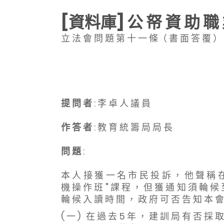
[資料庫] 公 帑 資 助 職 
立 法 會 問 題 第 十 一 條（ 書 面 答 覆 ）
提 問 者
: 李 卓 人 議 員
作 答 者
: 教 育 統 籌 局 局 長
問 題
:
本 人 接 獲 一 名 市 民 投 訴 ， 他 聲 稱 在 
機 操 作 班 " 課 程 ， 但 獲 通 知 須 輪 候 
輪 候 入 讀 時 間 ， 政 府 可 否 告 知 本 會
( 一 )
在 過 去 5 年 ， 建 訓 局 有 否 採 取