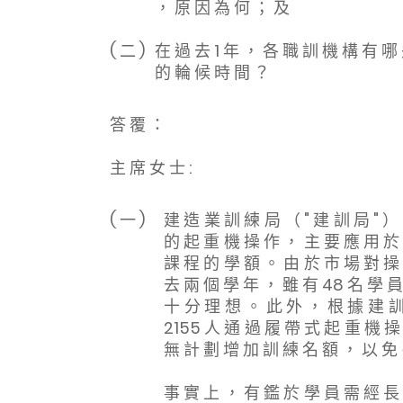
， 原 因 為 何 ； 及
( 二 )
在 過 去 1 年 ， 各 職 訓 機 構 有 哪
的 輪 候 時 間 ？
答 覆 ：
主 席 女 士 :
( 一 )
建 造 業 訓 練 局 （ " 建 訓 局 " 
的 起 重 機 操 作 ， 主 要 應 用 於
課 程 的 學 額 。 由 於 市 場 對 操
去 兩 個 學 年 ， 雖 有 48 名 學 員
十 分 理 想 。 此 外 ， 根 據 建 訓
2155 人 通 過 履 帶 式 起 重 機 操
無 計 劃 增 加 訓 練 名 額 ， 以 免
事 實 上 ， 有 鑑 於 學 員 需 經 長