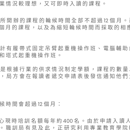
 業 情 況 較 理 想 ， 又 可 即 時 入 讀 的 課 程 。
所 開 辦 的 課 程 的 輪 候 時 間 全 部 不 超 過 12 個 月 。 
 個 月 的 課 程 ， 以 及 為 縮 短 輪 候 時 間 而 採 取 的 相 
 計 有 履 帶 式 固 定 吊 臂 起 重 機 操 作 班 、 電 腦 輔 助
 和 塔 式 起 重 機 操 作 班 。
 是 根 據 行 業 的 供 求 情 況 制 定 學 額 ， 課 程 的 數 量
 ， 局 方 會 在 報 讀 者 遞 交 申 請 表 後 發 信 通 知 他 們
候 時 間 會 超 過 12 個 月 ：
 現 時 培 訓 名 額 每 年 約 400 名 。 由 於 申 請 入 讀 人 
。 職 訓 局 有 見 及 此 ， 正 研 究 利 用 專 業 教 育 學 院 (