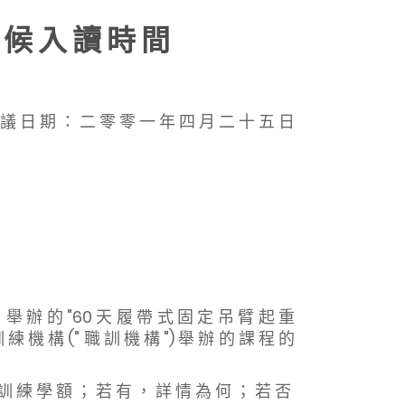
 候 入 讀 時 間
 議 日 期 ： 二 零 零 一 年 四 月 二 十 五 日
） 舉 辦 的 "60 天 履 帶 式 固 定 吊 臂 起 重
練 機 構 (" 職 訓 機 構 ") 舉 辦 的 課 程 的
 訓 練 學 額 ； 若 有 ， 詳 情 為 何 ； 若 否