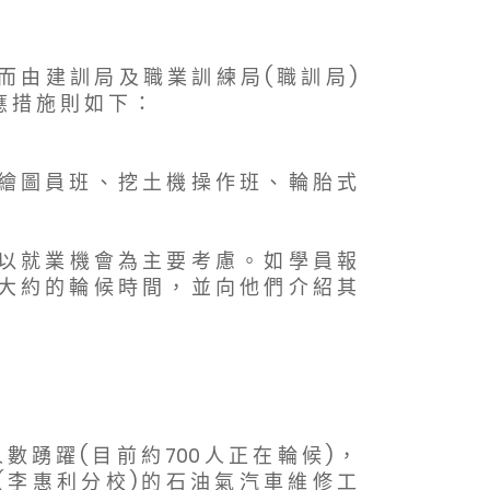
而 由 建 訓 局 及 職 業 訓 練 局 ( 職 訓 局 )
應 措 施 則 如 下 ：
 繪 圖 員 班 、 挖 土 機 操 作 班 、 輪 胎 式
 以 就 業 機 會 為 主 要 考 慮 。 如 學 員 報
 大 約 的 輪 候 時 間 ， 並 向 他 們 介 紹 其
數 踴 躍 ( 目 前 約 700 人 正 在 輪 候 ) ，
 李 惠 利 分 校 ) 的 石 油 氣 汽 車 維 修 工