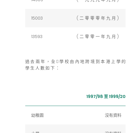
15003
( 二 零 零 零 年 九 月 )
13593
( 二 零 零 一 年 九 月 )
過 去 兩 年 ， 全  學 校 由 內 地 跨 境 到 本 港 上 學 的
學 生 人 數 如 下 ：
1997/98 至 1999/200
幼稚園
沒有資料