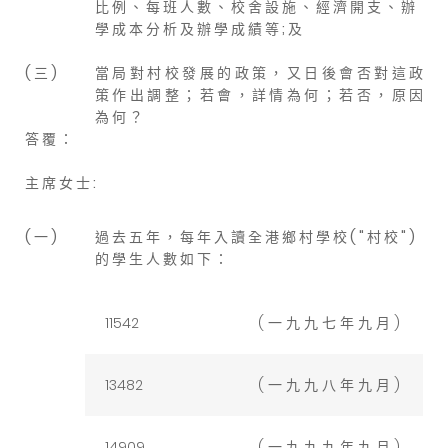
比 例 、 每 班 人 數 、 校 舍 設 施 、 經 濟 開 支 、 辦
學 成 本 分 析 及 辦 學 成 績 等 ; 及
( 三 )
當 局 對 村 校 發 展 的 政 策 ， 又 日 後 會 否 對 這 政
策 作 出 調 整 ； 若 會 ， 詳 情 為 何 ； 若 否 ， 原 因
為 何 ？
答 覆 ：
主 席 女 士 :
( 一 )
過 去 五 年 ， 每 年 入 讀 全 港 鄉 村 學 校 ( " 村 校 " )
的 學 生 人 數 如 下 ：
11542
( 一 九 九 七 年 九 月 )
13482
( 一 九 九 八 年 九 月 )
14909
( 一 九 九 九 年 九 月 )