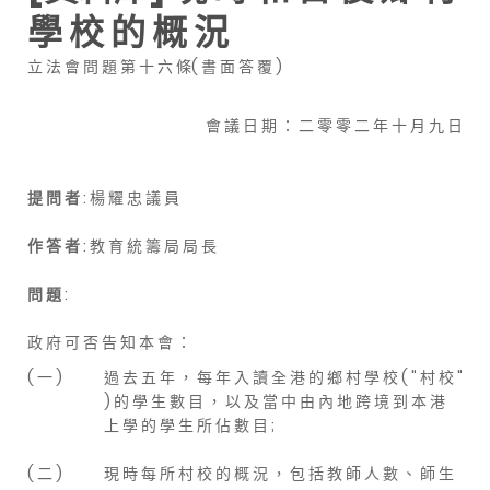
學 校 的 概 況
立 法 會 問 題 第 十 六 條( 書 面 答 覆 )
會 議 日 期 ： 二 零 零 二 年 十 月 九 日
提 問 者
: 楊 耀 忠 議 員
作 答 者
: 教 育 統 籌 局 局 長
問 題
:
政 府 可 否 告 知 本 會 ：
( 一 )
過 去 五 年 ， 每 年 入 讀 全 港 的 鄉 村 學 校 ( " 村 校 "
) 的 學 生 數 目 ， 以 及 當 中 由 內 地 跨 境 到 本 港
上 學 的 學 生 所 佔 數 目 ;
( 二 )
現 時 每 所 村 校 的 概 況 ， 包 括 教 師 人 數 、 師 生