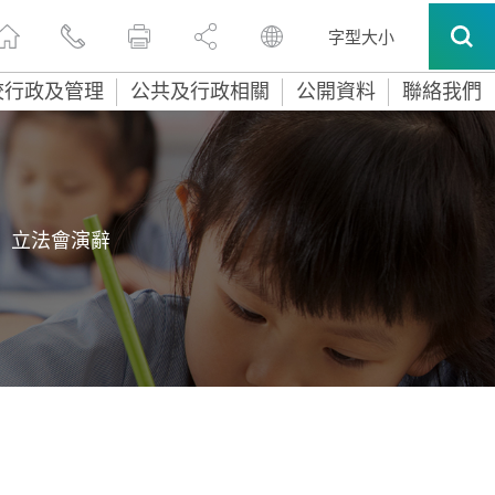
字型大小
校行政及管理
公共及行政相關
公開資料
聯絡我們
立法會演辭