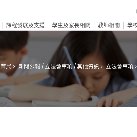
課程發展及支援
學生及家長相關
教師相關
學
育局 >
新聞公報 / 立法會事項 / 其他資訊 >
立法會事項 >