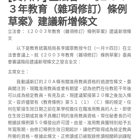
３年教育（雜項修訂）條例
草案》建議新增條文
立法會：《２００３年教育（雜項修訂）條例草案》建議新增條
文
以下是教育統籌局局長李國章教授今日（一月十四日）在立
法會會議上，就《２００３年教育（雜項修訂）條例草案》委員
會審議階段建議新增條文之發言全文：
主席女士：
我動議新訂的２０Ａ條有關准用教員資格的過渡性條文。委
員關注到，現職准用教員或會有期望，認為他們在任教若干年後
可以成為檢定教員。有見及此，現建議緊接第２０條之後加入條
文，容許儘管有《教育條例》第５１（１）（Ｃ）條的規定，任
何在緊接生效日期之前在某學校擔任在職准用教員的人士，即使
在生效日期或其後不具備訂明的准用教員資格，常任秘書長仍可
根據該條例第５０條發出許可證。由是，准用教員獲特別給予五
年寬限期，由修訂條例生效日期起計，讓他們取得成為檢定教員
所需的資格。根據此條文，正修讀或已被取錄修讀相關師訓課程