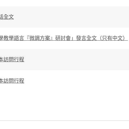
話全文
學教學語言『微調方案』研討會」發言全文（只有中文）
本訪問行程
本訪問行程