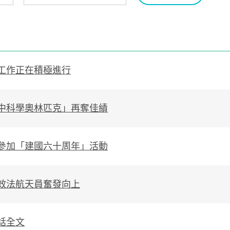
工作正在積極進行
中科學奧林匹克」再奪佳績
參加「建國六十周年」活動
效法航天員奮發向上
話全文