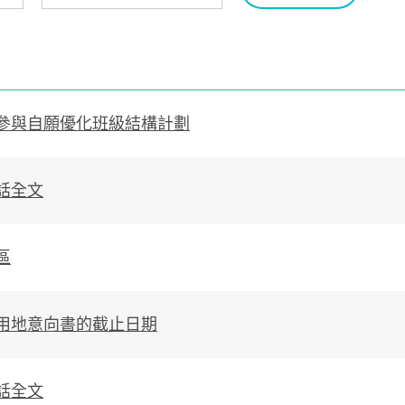
參與自願優化班級結構計劃
話全文
區
用地意向書的截止日期
話全文