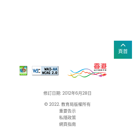
頁首
修訂日期: 2012年6月28日
© 2022. 教育局版權所有
重要告示
私隱政策
網頁指南