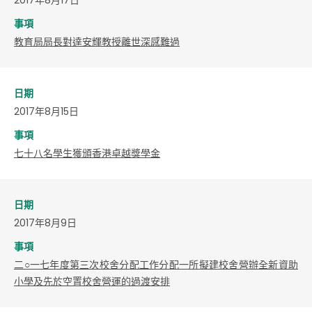
事項
教育局局長對達安輝教授離世深感難過
日期
2017年8月15日
事項
七十八名學生獲頒香港卓越獎學金
日期
2017年8月9日
事項
​二○一七年度第三次校舍分配工作分配一所擬建校舍營辦全新資助
小學及先於空置校舍營運的過渡安排