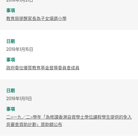
事項
教育局提醒家長為子女填選小學
日期
2019年1月15日
事項
政府委任優質教育基金督導委員會成員
日期
2019年1月11日
事項
二○一九／二○學年「為修讀香港自資學士學位課程學生提供的免入
息審查資助計劃」資助額公布