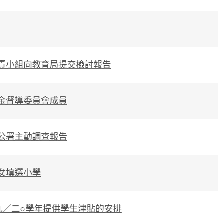
責小組向教育局提交檢討報告
金督導委員會成員
公署主動調查報告
女填選小學
九／二○學年提供學生津貼的安排