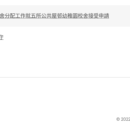
校舍分配工作就五所公共屋邨幼稚園校舍接受申請
守
© 20