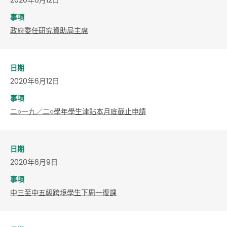
事項
政府委任研究資助局主席
日期
2020年6月12日
事項
二○一九／二○學年學生津貼本月底截止申請
日期
2020年6月9日
事項
中三至中五級跨境學生下周一復課