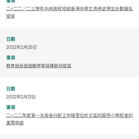
事項
二○二二／二三學年內地高校招收香港中學文憑考試學生計劃報名
安排
日期
2022年2月25日
事項
教育局局長鼓勵學童接種新冠疫苗
日期
2022年2月21日
事項
二○二二年度第一次校舍分配工作接受位於北區的兩所小學校舍的
重置申請