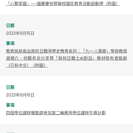
​「心繫家國」──國慶慶祝暨聯校國民教育活動啟動禮（附圖）
日期
2023年9月15日
事項
教育局局長出席抗日戰爭歷史教育系列：「九一八事變」學與教資
源簡介、抗戰老兵分享暨「與抗日戰士AI對話」教材發布會致辭
（只有中文）（附圖）
日期
2023年9月15日
事項
四個學位課程獲甄選參加第二輪應用學位課程先導計劃