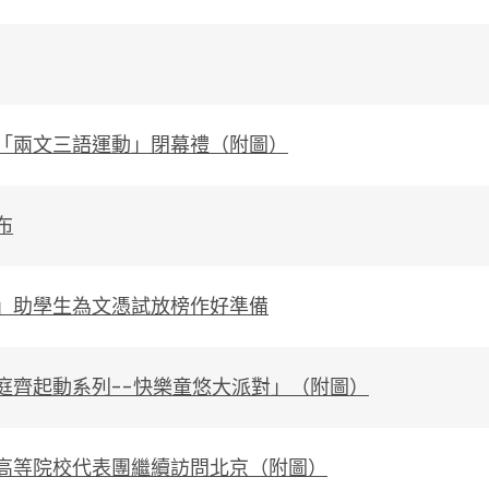
「兩文三語運動」閉幕禮（附圖）
布
」助學生為文憑試放榜作好準備
庭齊起動系列--快樂童悠大派對」（附圖）
高等院校代表團繼續訪問北京（附圖）