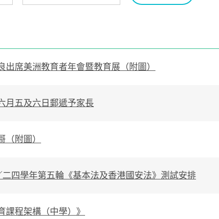
良出席美洲教育者年會暨教育展（附圖）
六月五及六日郵遞予家長
哥（附圖）
／二四學年第五輪《基本法及香港國安法》測試安排
育課程架構（中學）》