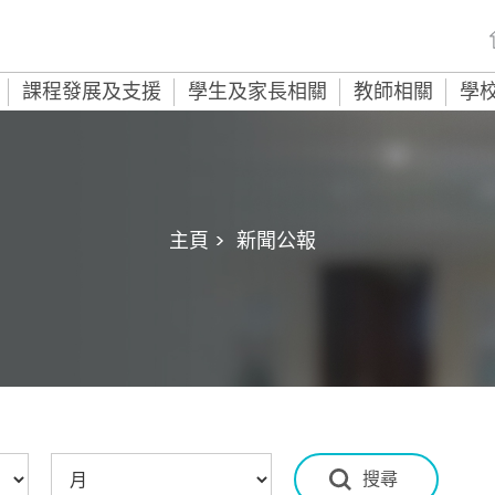
課程發展及支援
學生及家長相關
教師相關
學
主頁 >
新聞公報