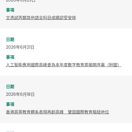
事項
文憑試丙類其他語言科目成績認受安排
日期
2026年6月21日
事項
人工智能應用國際高峰會為本年度數字教育周揭開序幕（附圖）
日期
2026年6月18日
事項
​香港高等教育體系表現再創高峰 鞏固國際教育樞紐地位