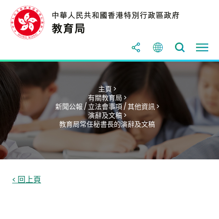
主頁 >
有關教育局 >
新聞公報 / 立法會事項 / 其他資訊 >
演辭及文稿 >
教育局常任秘書長的演辭及文稿
< 回上頁