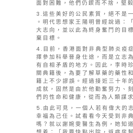
面 對 困 難 ， 他 們 仍 鍥 而 不 捨 ， 堅 毅
3 . 這 些 美 好 的 公 民 素 質 ， 絕 不 是
。 明 代 思 想 家 王 陽 明 曾 經 說 過 ： 「
大 志 向 ， 並 以 此 為 終 身 奮 鬥 的 目 標
棄 目 標 。
4 . 目 前 ， 香 港 面 對 非 典 型 肺 炎 疫
擇 參 加 科 舉 晉 身 仕 途 ， 而 是 立 志 為
有 自 相 矛 盾 的 地 方 。 因 此 ， 李 時 珍
關 典 籍 後 ， 為 要 了 解 草 藥 的 藥 性 和
籍 上 不 少 謬 誤 。 經 過 接 近 三 十 年 的
成 就 ， 固 然 是 由 於 他 勤 奮 努 力 、 刻
們 的 性 命 和 健 康 ， 從 而 為 人 類 謀 求
5 . 由 此 可 見 ， 一 個 人 若 有 偉 大 的
幸 福 為 己 任 。 試 看 看 今 天 受 到 非 典
嗎 ？ 就 以 謝 婉 雯 醫 生 為 例 ， 她 知 道
想 着 ： 「 我 要 快 點 出 院 ， 返 病 房 幫