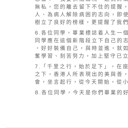
無 私 ， 您 的 離 去 留 下 不 住 的 提 醒 ，
人 、 為 病 人 解 除 病 困 的 志 向 ， 即 使
樹 立 了 良 好 的 榜 樣 ， 更 提 醒 了 我 們
6 . 各 位 同 學 ， 畢 業 標 誌 着 人 生 一
同 學 應 在 這 個 新 階 段 立 下 自 己 的 志
， 好 好 裝 備 自 己 ， 與 時 並 進 ， 就 如
奮 學 習 、 刻 苦 努 力 ， 加 上 堅 守 已 立
7 . 「 千 里 之 行 ， 始 於 足 下 」 ， 在
之 下 ， 香 港 人 所 表 現 出 的 美 與 善 ，
會 ， 坐 言 起 行 ， 從 今 天 開 始 ， 從 小
8 . 各 位 同 學 ， 今 天 是 你 們 畢 業 的 