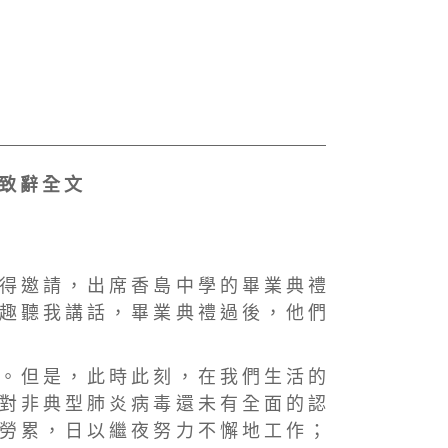
 致 辭 全 文
 得 邀 請 ， 出 席 香 島 中 學 的 畢 業 典 禮
 趣 聽 我 講 話 ， 畢 業 典 禮 過 後 ， 他 們
 。 但 是 ， 此 時 此 刻 ， 在 我 們 生 活 的
 對 非 典 型 肺 炎 病 毒 還 未 有 全 面 的 認
 勞 累 ， 日 以 繼 夜 努 力 不 懈 地 工 作 ；