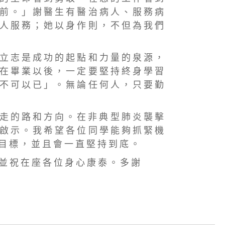
 前 。 」 謝 醫 生 有 醫 治 病 人 、 服 務 病
 人 服 務 ； 她 以 身 作 則 ， 不 但 為 我 們
 立 志 是 成 功 的 起 點 和 力 量 的 泉 源 ，
 在 畢 業 以 後 ， 一 定 要 堅 持 終 身 學 習
 不 可 以 已 」 。 無 論 任 何 人 ， 只 要 勤
 走 的 路 和 方 向 。 在 非 典 型 肺 炎 襲 擊
 啟 示 。 我 希 望 各 位 同 學 能 夠 抓 緊 機
 目 標 ， 並 且 會 一 直 堅 持 到 底 。
 並 祝 在 座 各 位 身 心 康 泰 。 多 謝