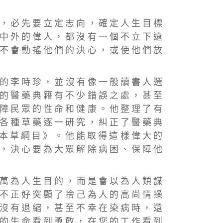
 ， 必 先 要 立 定 志 向 ， 確 定 人 生 目 標
 中 外 的 偉 人 ， 都 沒 有 一 個 不 立 下 遠
 不 會 動 搖 他 們 的 決 心 ， 或 使 他 們 放
 的 李 時 珍 ， 並 沒 有 像 一 般 讀 書 人 選
 的 醫 藥 典 籍 有 不 少 錯 誤 之 處 ， 甚 至
 障 民 眾 的 性 命 和 健 康 。 他 整 理 了 有
 各 種 草 藥 逐 一 研 究 ， 糾 正 了 醫 藥 典
 本 草 綱 目 》 。 他 能 取 得 這 樣 偉 大 的
 ， 決 心 要 為 大 眾 解 除 病 困 、 保 障 他
 萬 為 人 生 目 的 ， 而 是 會 以 為 人 類 謀
 不 正 好 突 顯 了 捨 己 為 人 的 高 尚 情 操
 沒 有 退 縮 ， 甚 至 不 幸 在 染 病 時 ， 還
 的 生 命 看 到 勇 敢 ， 在 您 的 工 作 看 到