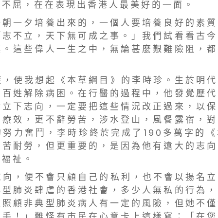
 不 屈 ， 在 在 表 現 出 香 港 人 最 美 好 的 一 面 。
 一 朝 一 夕 培 養 出 來 的 ， 一 個 人 要 培 養 良 好 的 素 質
 志 不 立 ， 天 下 無 可 成 之 事 。 」 我 們 試 看 看 古 今
 。 這 些 偉 人 一 生 之 中 ， 無 論 甚 麼 艱 難 險 阻 ， 都
 症 ， 使 我 想 起 《 本 草 綱 目 》 的 李 時 珍 。 生 於 明 代
 百 姓 解 除 病 困 。 在 行 醫 的 過 程 中 ， 他 發 覺 歷 代
 立 下 志 向 ， 一 定 要 把 這 些 情 況 改 正 過 來 ， 以 保
 療 效 ， 更 不 辭 勞 苦 ， 涉 水 登 山 ， 風 餐 露 宿 ， 對
 努 力 奮 鬥 ， 李 時 珍 終 於 完 成 了 1 9 0 多 萬 字 的 《
 苦 耐 勞 ， 但 更 重 要 的 ， 是 因 為 他 有 遠 大 的 志 向
 福 祉 。
 志 向 ， 便 不 會 只 顧 自 己 的 私 利 ， 也 不 會 以 揚 名 立
 型 肺 炎 肆 虐 的 香 港 社 會 ， 多 少 人 無 私 的 行 為 ，
 照 顧 非 典 型 肺 炎 病 人 有 一 定 的 風 險 ， 但 她 不 僅
 手 ！ 」 難 怪 有 市 民 在 心 意 卡 上 這 樣 寫 ： 「 在 您