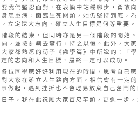
 要 我 們 堅 忍 面 對 ， 在 哀 慟 中 站 穩 腳 步 ， 勇 敢 向
 身 患 重 病 ， 面 臨 生 死 關 頭 ， 她 仍 堅 持 到 底 ， 為
 ， 立 定 遠 大 志 向 、 確 立 人 生 目 標 是 何 等 重 要 。
 個 階 段 的 結 束 ， 但 同 時 亦 是 另 一 個 階 段 的 開 始 。
 向 ， 並 按 計 劃 去 實 行 ， 持 之 以 恒 。 此 外 ， 大 家
 大 家 都 熟 悉 的 荀 子 《 勸 學 篇 》 中 所 說 的 ： 「 學
 定 的 志 向 和 人 生 目 標 ， 最 終 一 定 可 以 成 功 。
 座 各 位 同 學 應 好 好 利 用 現 在 的 時 間 ， 思 考 自 己 應
 對 大 家 在 確 立 人 生 路 向 方 面 ， 相 信 會 有 一 定 的
 事 做 起 ， 遇 到 挫 折 也 不 會 輕 易 放 棄 自 己 奮 鬥 的
好 日 子 ， 我 在 此 祝 願 大 家 百 尺 竿 頭 ， 更 進 一 步 ，