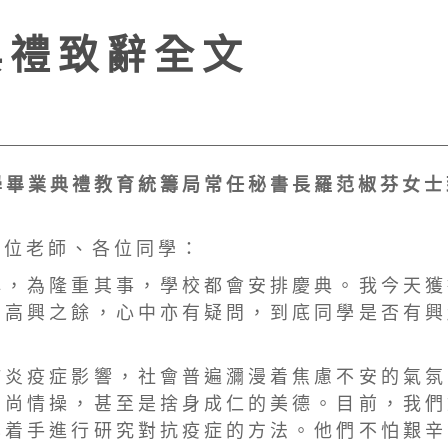
 禮 致 辭 全 文
 畢 業 典 禮 教 育 統 籌 局 常 任 秘 書 長 羅 范 椒 芬 女 士
 位 老 師 、 各 位 同 學 ：
 ， 為 隆 重 其 事 ， 學 校 都 會 安 排 慶 典 。 我 今 天 獲
 高 興 之 餘 ， 心 中 亦 有 疑 問 ， 到 底 同 學 是 否 有 興
 肺 炎 疫 症 影 響 ， 社 會 普 遍 瀰 漫 着 焦 慮 不 安 的 氣 氛
 尚 情 操 ， 甚 至 是 捨 身 成 仁 的 美 德 。 目 前 ， 我 們
 着 手 進 行 研 究 對 抗 疫 症 的 方 法 。 他 們 不 怕 艱 辛