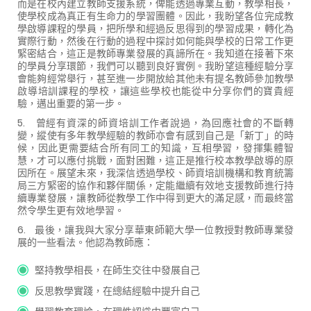
而是在校內建立教師支援系統，俾能透過專業互動，教學相長，
使學校成為真正有生命力的學習團體。因此，我盼望各位完成教
學啟導課程的學員，把所學和經過反思得到的學習成果，轉化為
實際行動，然後在行動的過程中探討如何能與學校的日常工作更
緊密結合，這正是教師專業發展的真諦所在。我知道在接著下來
的學員分享環節，我們可以聽到良好實例。我盼望這種經驗分享
會能夠經常舉行，甚至進一步開放給其他未有提名教師參加教學
啟導培訓課程的學校，讓這些學校也能從中分享你們的寶貴經
驗，邁出重要的第一步。
5.
曾經有資深的師資培訓工作者說過，為回應社會的不斷轉
變，縱使有多年教學經驗的教師亦會有感到自己是「新丁」的時
候，因此更需要結合所有同工的知識，互相學習，發揮集體智
慧，才可以應付挑戰，面對困難，這正是推行校本教學啟導的原
因所在。展望未來，我深信透過學校、師資培訓機構和教育統籌
局三方緊密的協作和夥伴關係，定能繼續有效地支援教師進行持
續專業發展，讓教師從教學工作中得到更大的滿足感，而最終當
然令學生更有效地學習。
6.
最後，讓我與大家分享華東師範大學一位教授對教師專業發
展的一些看法。他認為教師應：
堅持教學相長，在師生交往中發展自己
反思教學實踐，在總結經驗中提升自己