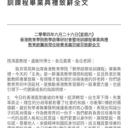
訓 課 程 畢 業 典 禮 致 辭 全 文
二零零四年六月二十六日
(
星期六
)
香港教育學院教學啟導研討會暨培訓課程畢業典禮
教育統籌局常任秘書長羅范椒芬致辭全文
陸鴻基教授、盧敏玲博士、各位嘉賓、各位老師：
我非常高興出席香港教育學院「教學啟導培訓課程」畢業典
禮，今天的「主角」是一群兼具教學理想和經驗，並且熱衷於推
動教師專業發展、有領導才能和樂於扶掖後進的好老師，你們是
教育界的中流砥柱，是推動香港教育發展的一股重要力量，也是
引領下一代健康成長的指路明燈。
2.
今日的香港面對嚴峻的考驗，經濟轉型，出生率下降，失業
率高企，理念的分歧等都影響了社會的和諧，亦衝擊傳統的價
值觀。最近有學者聯署聲明維護香港的核心價值，表現出知識分
子的高尚情操。作為教育界的一份子，我們都肩負責任培養年青
一代的品德人格和公民意識，我們更要以身作則，展現堅毅、責
任感，尊重他人、承擔精神和國民身份認同，這五種首要培養的