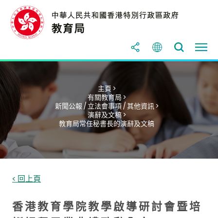
主頁 >
有關教育局 >
新聞公報 / 立法會事項 / 其他資訊 >
演辭及文稿 >
教育局常任秘書長的演辭及文稿
< 回上頁
香 港 教 育 學 院 教 學 啟 導 研 討 會 暨 培