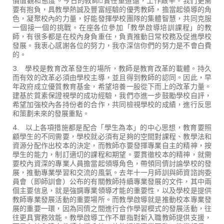
價值觀和態度。今日的教師實任重道遠，工作艱辛。我們更需
要有抱負，具教學熱誠及豐富經驗的優秀教師，擔當起領導的角
色，凝聚校內的力量，好能發揮學校團隊的集體智慧，共同克服
一個接一個的挑戰。在座各位參加「教學啟導培訓課程」的教
師，有很多都是在校內身負重任，負責推動日常校務及促進學校
發展。我衷心感謝各位的努力，我亦深信你們的努力是不會白費
的。
3.
學校是教育改革發生的場所，教師是教育改革的載體。持久
而有效的改革必須由學校主導，並且得到教師的認同。因此，早
年政府成立優質教育基金，希望培養一股從下而上的改革力量。
建基於質素保證視學的成功經驗，我們亦進一步鼓勵學校自評，
希望加強校內各持份者的合作，共同檢視學校的成績，進行反思
和策劃未來的發展重點。
4.
以上各項措施都是配合「學生為本」的中心思想，教育要照
顧學生的不同需要，學校就必須有足夠的空間對課程、教學法和
資源分配作出校本的決定，而教師亦要發揮專業自主的精神，按
學生的能力，制訂適切的課程和期望。要貫徹校本的精神，就需
要校內資深的專業人員擔當起領導角色，帶領同儕討論學校的發
展，推動專業學習和交流的風氣。去年十一月師訓與師資諮詢委
員會（即師訓會）公布的有關教師持續專業發展的文件，其中兩
個主要信息，就是強調專業領導才能的重要性，以及學校是提供
教師專業發展活動的重要場所。而教學啟導就是推動校本專業發
展的重要一環，因為同儕之間進行合作學習模式的發展活動，往
往更具實務效能。教學啟導工作不單指對新入職教師提供支援，