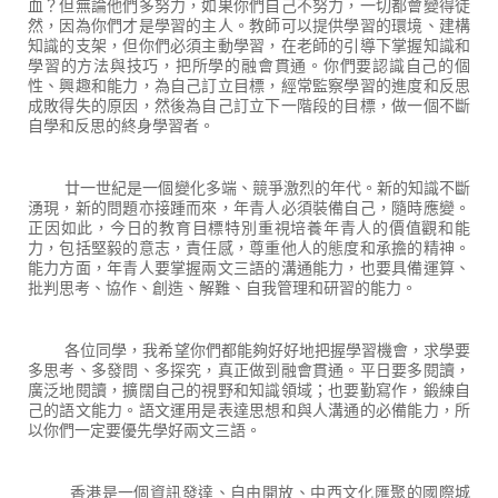
血？但無論他們多努力，如果你們自己不努力，一切都會變得徒
然，因為你們才是學習的主人。教師可以提供學習的環境、建構
知識的支架，但你們必須主動學習，在老師的引導下掌握知識和
學習的方法與技巧，把所學的融會貫通。你們要認識自己的個
性、興趣和能力，為自己訂立目標，經常監察學習的進度和反思
成敗得失的原因，然後為自己訂立下一階段的目標，做一個不斷
自學和反思的終身學習者。
廿一世紀是一個變化多端、競爭激烈的年代。新的知識不斷
湧現，新的問題亦接踵而來，年青人必須裝備自己，隨時應變。
正因如此，今日的教育目標特別重視培養年青人的價值觀和能
力，包括堅毅的意志，責任感，尊重他人的態度和承擔的精神。
能力方面，年青人要掌握兩文三語的溝通能力，也要具備運算、
批判思考、協作、創造、解難、自我管理和研習的能力。
各位同學，我希望你們都能夠好好地把握學習機會，求學要
多思考、多發問、多探究，真正做到融會貫通。平日要多閱讀，
廣泛地閱讀，擴闊自己的視野和知識領域；也要勤寫作，鍛練自
己的語文能力。語文運用是表達思想和與人溝通的必備能力，所
以你們一定要優先學好兩文三語。
香港是一個資訊發達、自由開放、中西文化匯聚的國際城