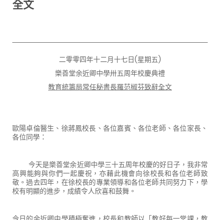
全文
二零零四年十二月十七日(星期五)
樂善堂余近卿中學卅五周年校慶典禮
教育統籌局常任秘書長羅范椒芬致辭全文
歐陽卓倫醫生、徐蔣鳳校長、各位嘉賓、各位老師、各位家長、
各位同學：
今天是樂善堂余近卿中學三十五周年校慶的好日子，我非常
高興能夠與你們一起慶祝，亦藉此機會向徐校長和各位老師致
敬。過去四年，在徐校長的專業領導和各位老師共同努力下，學
校有明顯的進步，成績令人欣喜和鼓舞。
今日的余近卿中學積極奮進，校長和教師以「教好每一堂課，教