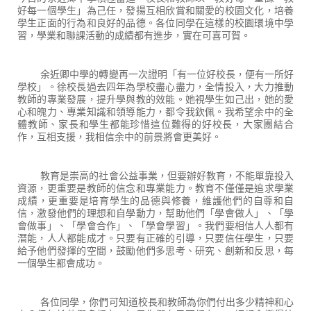
好每一個學生」為己任，發揚互相欣賞和關愛的校園文化，培養
學生正面的行為和良好的品德。各位同學在這樣的校園環境中學
習，學業和聯課活動的成績都有進步，實在可喜可賀。
余近卿中學的轉變再一次證明「有一位好校長，便有一所好
學校」。徐校長過去四年為學校盡心盡力，全情投入，大力推動
教師的專業發展，提升學與教的效能。她視學生如己出，她的愛
心和魄力、專業知識和領導能力，都令我欽佩。我希望余中的全
體教師、家長和學生都能珍惜這位難得的好校長，大家團結合
作，互相支援，我相信余中的前景將會更美好。
教育是崇高的社會公益事業，但要辦好教育，不能單靠投入
資源，更重要是教師的信念和專業能力。教育不僅僅是追求學業
成績，更重要是培育學生的品德與修養，維護他們的自尊和自
信，激發他們的理想和自學動力，幫助他們「學會做人」、「學
會做事」、「學會合作」、「學會學習」。我們要相信人人都有
潛能，人人都能成才。只要有正確的引導，只要信任學生，只要
給予他們發揮的空間，鼓勵他們多思考、研究、創新和反思，每
一個學生都會成功。
各位同學，你們可知道校長和教師為你們付出多少精神和心