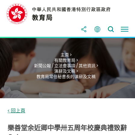
主頁 >
有關教育局 >
新聞公報 / 立法會事項 / 其他資訊 >
演辭及文稿 >
教育局常任秘書長的演辭及文稿
< 回上頁
樂善堂余近卿中學卅五周年校慶典禮致辭