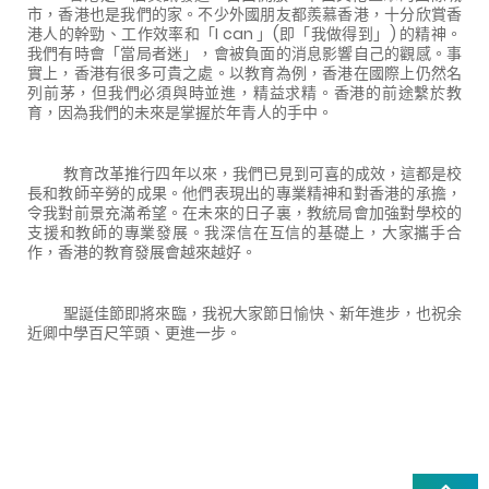
市，香港也是我們的家。不少外國朋友都羨慕香港，十分欣賞香
港人的幹勁、工作效率和「I can 」(即「我做得到」) 的精神。
我們有時會「當局者迷」，會被負面的消息影響自己的觀感。事
實上，香港有很多可貴之處。以教育為例，香港在國際上仍然名
列前茅，但我們必須與時並進，精益求精。香港的前途繫於教
育，因為我們的未來是掌握於年青人的手中。
教育改革推行四年以來，我們已見到可喜的成效，這都是校
長和教師辛勞的成果。他們表現出的專業精神和對香港的承擔，
令我對前景充滿希望。在未來的日子裏，教統局會加強對學校的
支援和教師的專業發展。我深信在互信的基礎上，大家攜手合
作，香港的教育發展會越來越好。
聖誕佳節即將來臨，我祝大家節日愉快、新年進步，也祝余
近卿中學百尺竿頭、更進一步。