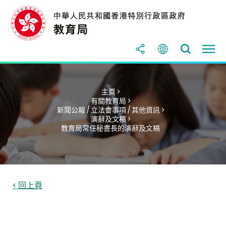
主頁 >
有關教育局 >
新聞公報 / 立法會事項 / 其他資訊 >
演辭及文稿 >
教育局常任秘書長的演辭及文稿
< 回上頁