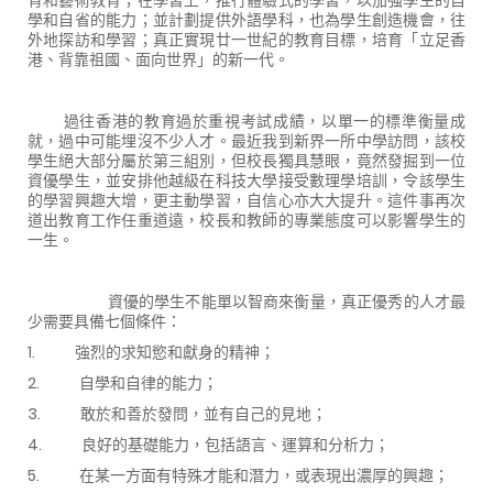
學和自省的能力；並計劃提供外語學科，也為學生創造機會，往
外地探訪和學習；真正實現廿一世紀的教育目標，培育「立足香
港、背靠祖國、面向世界」的新一代。
過往香港的教育過於重視考試成績，以單一的標準衡量成
就，過中可能埋沒不少人才。最近我到新界一所中學訪問，該校
學生絕大部分屬於第三組別，但校長獨具慧眼，竟然發掘到一位
資優學生，並安排他越級在科技大學接受數理學培訓，令該學生
的學習興趣大增，更主動學習，自信心亦大大提升。這件事再次
道出教育工作任重道遠，校長和教師的專業態度可以影響學生的
一生。
資優的學生不能單以智商來衡量，真正優秀的人才最
少需要具備七個條件：
1.
強烈的求知慾和獻身的精神；
2.
自學和自律的能力；
3.
敢於和善於發問，並有自己的見地；
4.
良好的基礎能力，包括語言、運算和分析力；
5.
在某一方面有特殊才能和潛力，或表現出濃厚的興趣；