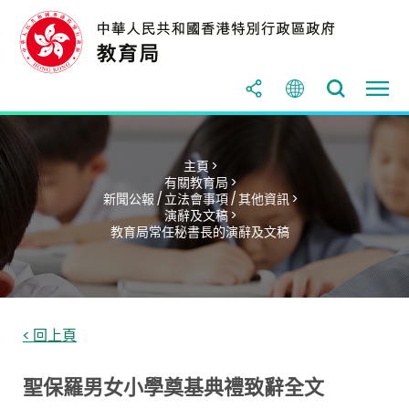
主頁 >
有關教育局 >
新聞公報 / 立法會事項 / 其他資訊 >
演辭及文稿 >
教育局常任秘書長的演辭及文稿
< 回上頁
聖保羅男女小學奠基典禮致辭全文