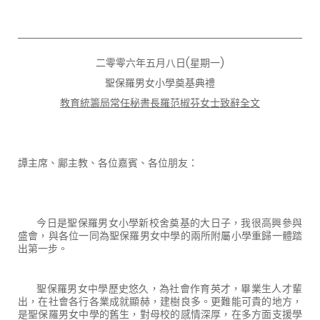
二零零六年五月八日
(
星期一
)
聖保羅男女小學奠基典禮
教育統籌局常任秘書長羅范椒芬女士致辭全文
譚主席、鄺主教、各位嘉賓、各位朋友：
今日是聖保羅男女小學新校舍奠基的大日子，我很高興參與
盛會，與各位一同為聖保羅男女中學的兩所附屬小學重歸一體踏
出第一步。
聖保羅男女中學歷史悠久，為社會作育英才，畢業生人才輩
出，在社會各行各業成就顯赫，建樹良多。更難能可貴的地方，
是聖保羅男女中學的舊生，對母校的感情深厚，在多方面支援學