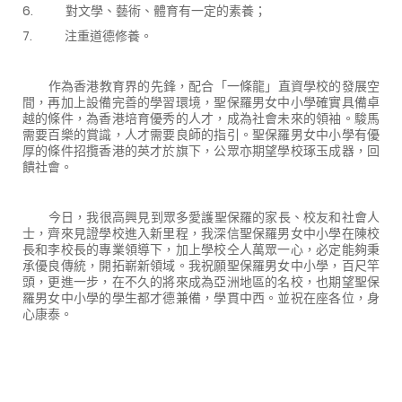
6.
對文學、藝術、體育有一定的素養；
7.
注重道德修養。
作為香港教育界的先鋒，配合「一條龍」直資學校的發展空
間，再加上設備完善的學習環境，聖保羅男女中小學確實具備卓
越的條件，為香港培育優秀的人才，成為社會未來的領袖。駿馬
需要百樂的賞識，人才需要良師的指引。聖保羅男女中小學有優
厚的條件招攬香港的英才於旗下，公眾亦期望學校琢玉成器，回
饋社會。
今日，我很高興見到眾多愛護聖保羅的家長、校友和社會人
士，齊來見證學校進入新里程，我深信聖保羅男女中小學在陳校
長和李校長的專業領導下，加上學校仝人萬眾一心，必定能夠秉
承優良傳統，開拓嶄新領域。我祝願聖保羅男女中小學，百尺竿
頭，更進一步，在不久的將來成為亞洲地區的名校，也期望聖保
羅男女中小學的學生都才德兼備，學貫中西。並祝在座各位，身
心康泰。