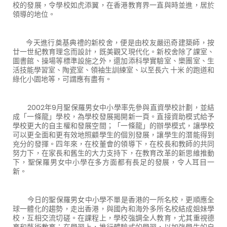
校的發展，令學校如虎添翼，在香港教育界一直與時並進，居於
領導的地位。
今天進行奠基典禮的新校舍，便是由校友嚴迅奇建築師，按
廿一世紀教育理念而設計，既美觀又現代化。新校舍除了課室、
圖書館、操場等標準設施之外，還加添科學實驗室、樂團室、生
活技能學習室、陶瓷室、領袖生訓練室、以至長六 十米 的跑道和
綠化小園地等，可謂應有盡有。
2002年
9
月聖保羅男女中小學率先參與直資學校計劃，並結
成「一條龍」學校，為學校發展揭開新一頁。直接資助模式給予
學校更大的自主權和發展空間；「一條龍」的辦學模式，讓學校
可以更全面和更有效地照顧學生的個別發展，讓學生的潛能得到
充分的發揮。四年來，在校董會的領導下，在校長和教師的共同
努力下，在家長和舊生的大力支持下，在教育改革的新思維推動
下，聖保羅男女中小學在多方面都有長足的發展，令人耳目一
新。
今日的聖保羅男女中小學不單是香港的一所名校，更順應全
球一體化的趨勢，走出香港，與國內和海外多所名校結成姐妹學
校，互相交流切磋。在課程上，學校強調全人教育，尤其重視德
育和藝術教育；在學習上，推行體驗式的學習，以加強學生的自