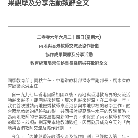
果觀摩及分享活動致辭全文
二零零六年六月二十四日
(
星期六
)
內地與香港教師交流及協作計劃
協作成果觀摩及分享活動
教育統籌局常任秘書
長羅范椒芬致辭全文
國家教育部丁雨秋主任、中聯辦教科部潘永華副部長、廣東省教
育廳梁永洪主任：
自一九九七年香港回歸祖國以後，內地與香港教育界的交流活
動越來越多，範圍越來越廣，層次也越來越深。在二零零一年，
我們首次邀請內地優秀教師來香港參與本地學校的教學工作，融
合兩地教師的經驗和心得，共同探討提高學生水平的教學策略，
為兩地教師的專業發展揭開新的一頁，也促進了兩地教師和學校
的聯繫。該項計劃深受本地教師歡迎，因而發展成為今天的「內
地與香港教師交流及協作計劃」。
今年，「內地與香港教師交流及協作計劃」已經踏入第二年。