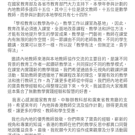
在國家教育部及各省市教育部門大力支持下，本學年參與計劃的
內地教師多達四十五位，其中三十位是語文教師，十五位是數學
教師，而參與計劃的本地學校共有七十四所。
「學校教育以教學為中心，教學工作以課室為基地」，因此，
教育改革必須進入課堂，全面地改善課程、教學法和評估方法，
才能有效地提升學生的學習成果。教學是一門藝術，教師在課堂
內有無限的創作空間。同一節課由不同的老師執教，不同的學生
聽講，效果可以很不一樣。所以說「教學有法，但無定法，貴乎
得法」。
邀請內地教師來港與本地教師協作交流的主要目的，是讓不同
背景的教育工作者一起鑽研教學法，共同探討不同的教學模式，
在課堂內實踐新的教學理論。我們希望通過多元視角的觀課評課
活動，幫助教師更透徹地了解課程改革的理念，掌握有效的教學
法和進行教研工作。為了讓更多老師從中得益，我們把內地老師
的寶貴教學經驗和心得整理記錄下來。今天，我誠意向大家推薦
這本集合了無數教學實踐經驗和智慧的好書。
我衷心感謝國家教育部、中聯辦教科部和廣東省教育廳的支
持，希望來年的「內地與香港教師交流及協作計劃」辦得更具規
模，讓更多的學校、教師和學生受惠。
我也向內地的優秀教師致敬，你們帶來了寶貴的經驗，嶄新的
視角和專業的知識，香港的教師在他們的教學反思中都異口同聲
地說獲益良多。最後，我祝願今天的協作成果觀摩及分享活動圓