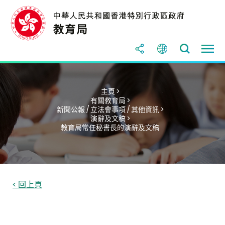
主頁 >
有關教育局 >
新聞公報 / 立法會事項 / 其他資訊 >
演辭及文稿 >
教育局常任秘書長的演辭及文稿
< 回上頁