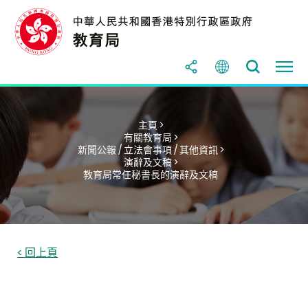
主頁 >
有關教育局 >
新聞公報 / 立法會事項 / 其他資訊 >
演辭及文稿 >
教育局常任秘書長的演辭及文稿
< 回上頁