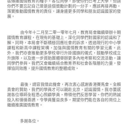
區傳播國情教育的種子。各位同學，即使你們已考上大學，但請
你們不要忘記自己曾是這個奬勵計劃的一分子，應該再接再勵，
落實推動國情教育的責任，讓身邊更多同學和朋友認識國家的發
展。
由今年十二月至二零一零年七月，教育局會繼續舉辦十期
國情教育課程，在現有的基礎上，深化同學們對國家的認識和了
解。同時，本局會不斷積極回應社會的訴求，透過現行的中小學
課程和新高中課程架構，加強與國情教育有關的學習元素。此
外，我們亦會推動更多學校舉行升掛國旗的儀式，鼓勵學校成立
升旗隊，以及進一步資助團體舉辦更多內地考察和交流活動，讓
同學們參與。我們又會繼續結合教育界和社會各階層的力量，發
揮協同效應，提升國情教育的整體成效。
最後，請容我借此機會，再次衷心感謝香港賽馬會。全賴
貴會的贊助，我們的學員才可以親赴北京，認識國情。我亦要感
謝各位導師全程悉心照顧學員，帶領他們反思學習。你們的熱誠
投入和循循善誘，令學員獲益良多，期望你們能在各自的崗位上
繼續推廣國情教育。
多謝各位。