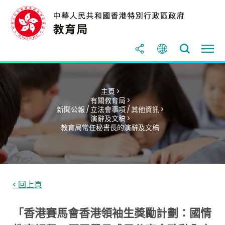
主頁 >
有關教育局 >
新聞公報 / 立法會事項 / 其他資訊 >
演辭及文稿 >
教育局常任秘書長的演辭及文稿
< 回上頁
「香港賽馬會香港領袖生獎勵計劃：國情