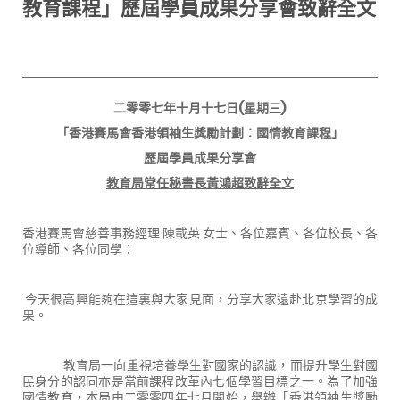
教育課程」歷屆學員成果分享會致辭全文
二零零七年十月十七日
(
星期三
)
「香港賽馬會香港領袖生獎勵計劃：國情教育課程」
歷屆學員成果分享會
教育局常任秘書長黃鴻超致辭全文
香港賽馬會慈善事務經理 陳載英 女士、各位嘉賓、各位校長、各
位導師、各位同學：
今天很高興能夠在這裏與大家見面，分享大家遠赴北京學習的成
果。
教育局一向重視培養學生對國家的認識，而提升學生對國
民身分的認同亦是當前課程改革內七個學習目標之一。為了加強
國情教育，本局由二零零四年七月開始，舉辦「香港領袖生獎勵