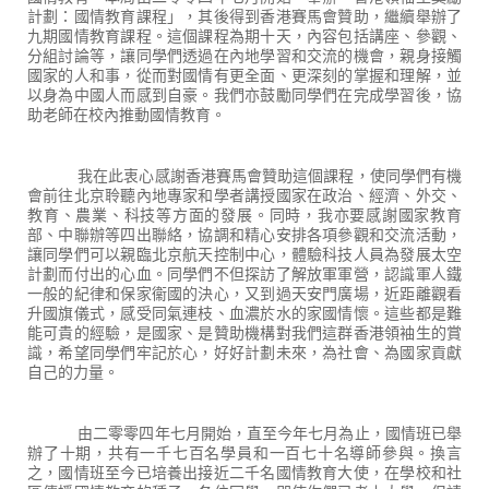
計劃：國情教育課程」，其後得到香港賽馬會贊助，繼續舉辦了
九期
國情教育課程
。這個課程為期十天，內容包括講座、參觀、
分組討論等，讓同學們透過在內地學習和交流的機會，親身接觸
國家的人和事，從而對國情有更全面、更深刻的掌握和理解，並
以身為中國人而感到自豪。我們亦鼓勵同學們在完成學習後，協
助老師在校內推動國情教育。
我在此衷心感謝香港賽馬會贊助這個
課程
，使同學們有機
會前往北京聆聽內地專家和學者講授國家在政治、經濟、外交、
教育、農業、科技等方面的發展。同時，我亦要感謝國家教育
部、中聯辦等四出聯絡，協調和精心安排各項參觀和交流活動，
讓同學們可以親臨北京航天控制中心，體驗科技人員為發展太空
計劃而付出的心血。同學們不但探訪了解放軍軍營，認識軍人鐵
一般的紀律和保家衞國的決心，又到過天安門廣場，近距離觀看
升國旗儀式，感受同氣連枝、血濃於水的家國情懷。這些都是難
能可貴的經驗，是國家、是贊助機構對我們這群香港領袖生的賞
識，希望同學們牢記於心，好好計劃未來，為社會、為國家貢獻
自己的力量。
由二零零四年七月開始，直至今年七月為止，國情班已舉
辦了十期，共有一千七百名學員和一百七十名導師參與。換言
之，國情班至今已培養出接近二千名國情教育大使，在學校和社