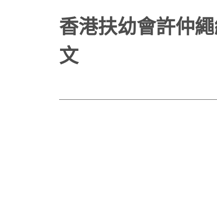
香港扶幼會許仲繩
文