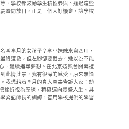
等等，學校都鼓勵學生積極參與。通過這些
校慶暨開放日，正是一個大好機會，讓學校
位名叫李月的女孩子？李小妹妹來自四川，
然最終獲救，但左腳卻要截去。她以為不能
心，繼續追尋夢想。在北京殘奧會開幕禮
看到此情此景，我有很深的感受。原來無論
長。我想藉着李月的真人真事告訴大家：劫
把挫折視為歷練，積極邁向豐盛人生。其
同學緊記師長的訓誨，善用學校提供的學習