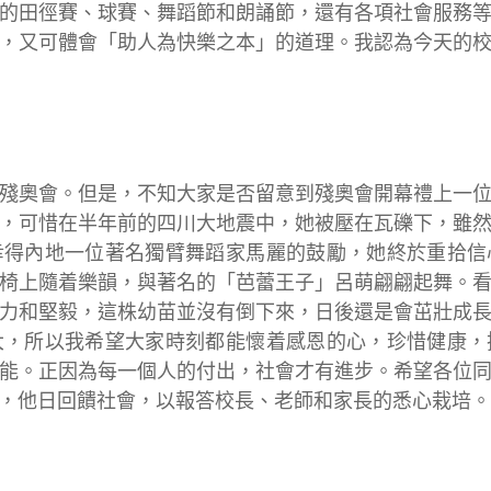
的田徑賽、球賽、舞蹈節和朗誦節，還有各項社會服務
，又可體會「助人為快樂之本」的道理。我認為今天的
殘奧會。但是，不知大家是否留意到殘奧會開幕禮上一
，可惜在半年前的四川大地震中，她被壓在瓦礫下，雖
幸得內地一位著名獨臂舞蹈家馬麗的鼓勵，她終於重拾信
椅上隨着樂韻，與著名的「芭蕾王子」呂萌翩翩起舞。
力和堅毅，這株幼苗並沒有倒下來，日後還是會茁壯成
大，所以我希望大家時刻都能懷着感恩的心，珍惜健康，
能。正因為每一個人的付出，社會才有進步。希望各位
，他日回饋社會，以報答校長、老師和家長的悉心栽培。