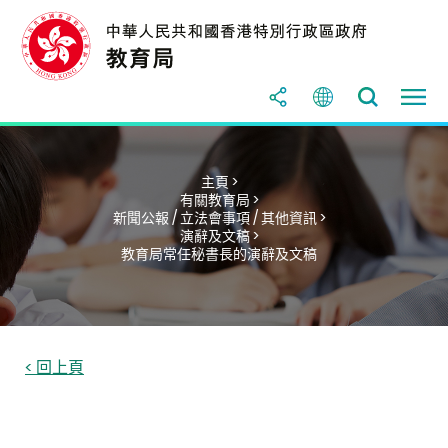
主頁 >
有關教育局 >
新聞公報 / 立法會事項 / 其他資訊 >
演辭及文稿 >
教育局常任秘書長的演辭及文稿
< 回上頁