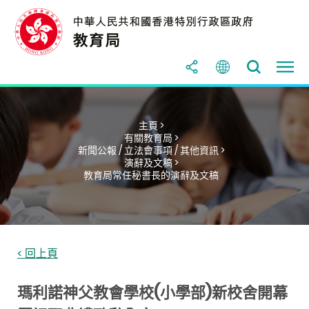
主頁 >
有關教育局 >
新聞公報 / 立法會事項 / 其他資訊 >
演辭及文稿 >
教育局常任秘書長的演辭及文稿
< 回上頁
瑪利諾神父教會學校(小學部)新校舍開幕