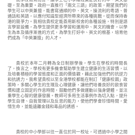
礎，至為重要。政府一直推行「兩文三語」的政策，期望我們的
學生可以中英兼擅，能書寫通順的中、英文，操流利的粵語、普
通話和英語，以應付知識型經濟所帶來的各種挑戰，從而保持香
港的競爭力。我相信貴校定能善用新校舍的各種設施，特別是語
言學習設備，為學生提供更多學習和運用中、英文的機會，以學
生為本及循序漸進的方式，為學生打好中、英文的根基，培育他
們成為「中英兼擅」的人才。
貴校於本年二月轉為全日制辦學後，學生在學校的時間長
了，換言之，學校有更多機會幫助學生建立健康的生活習慣，以
及培養積極的學習態度和正面的價值觀，藉此加強他們的抗逆力
和抗誘力。我希望貴校以至全港學校都能在制訂「健康校園」政
策時，多關心學生的生理及心理健康，讓他們培養良好的飲食習
慣和建立固定的作息時間，鼓勵他們多做運動以強身健體，並注
重學生心智的健康發展。教師可多用生活事例作為切入點，提升
學生自律、自我管理以及反思的能力，使他們學會珍惜時間，愛
惜生命，並能遠離金錢和毒品的誘惑。
貴校的中小學部以往一直位於同一校址，可透過中小學之間