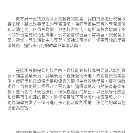
教育局一直致力提高香港教育的質素。我們持續進行校舍改
善工程，藉此改善學生的學習環境，為同學提供理想的學習設施
和活動空間。以貴校為例，與舊校舍相比，這所新校舍增設了不
同的學習設施和活動場地，例如語言學習室、常識室、視覺藝術
室、禮堂、學生活動中心等等，讓師生可以在一個更理想的學習
環境內，進行多元化的教學與學習活動。
在這個設備完善的校舍內，貴校能夠按校本需要靈活調配資
源，闢設遊樂天地、音樂天地、視覺藝術天地、校園電視台等設
施，使同學能在設備完善和優良的環境中有效地學習，實在值得
讚賞。貴校更於二零零八至零九學年獲得環境及自然保育基金撥
款，進行名為「天台綠化，環保校園」的項目，以達致綠化校園
和使用再生能源的目的。這個項目除了可以美化校園環境之外，
更為同學提供了一個可進行多元化活動的場地，使他們的學習經
歷更為豐富。
就學校教育而言，讓學生在小學階段奠定良好的中、英文基