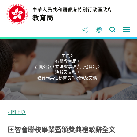
主頁 >
有關教育局 >
新聞公報 / 立法會事項 / 其他資訊 >
演辭及文稿 >
教育局常任秘書長的演辭及文稿
< 回上頁
匡智會聯校畢業暨頒獎典禮致辭全文