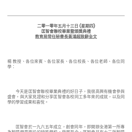
二零一零年五月十三日
(
星期四
)
匡智會聯校畢業暨頒獎典禮
教育局常任秘書長黃鴻超致辭全文
楊
教授、各位來賓、各位家長、各位校長、各位老師、各位同
學：
今天是匡智會聯校畢業典禮的好日子，我很高興有機會參與
盛會，與大家見證和分享匡智會各校同工多年來的成就，以及同
學的學習成果和喜悅。
匡智會於一九六五年成立，創會同年，即開辦全港第一所專
為智障學童而設的特殊學校。發展至今，匡智會共有十三所智障