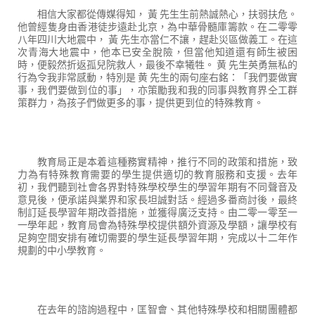
相信大家都從傳媒得知， 黃 先生生前熱誠熱心，扶弱扶危。
他曾經隻身由香港徒步遠赴北京，為中華骨髓庫籌款。在二零零
八年四川大地震中， 黃 先生亦當仁不讓，趕赴災區做義工。在這
次青海大地震中，他本已安全脫險，但當他知道還有師生被困
時，便毅然折返孤兒院救人，最後不幸犧牲。 黄 先生英勇無私的
行為令我非常感動，特別是 黄 先生的兩句座右銘：「我們要做實
事，我們要做到位的事」，亦策勵我和我的同事與教育界仝工群
策群力，為孩子們做更多的事，提供更到位的特殊教育。
教育局正是本着這種務實精神，推行不同的政策和措施，致
力為有特殊教育需要的學生提供適切的教育服務和支援。去年
初，我們聽到社會各界對特殊學校學生的學習年期有不同聲音及
意見後，便承諾與業界和家長坦誠對話。經過多番商討後，最終
制訂延長學習年期改善措施，並獲得廣泛支持。由二零一零至一
一學年起，教育局會為特殊學校提供額外資源及學額，讓學校有
足夠空間安排有確切需要的學生延長學習年期，完成以十二年作
規劃的中小學教育。
在去年的諮詢過程中，匡智會、其他特殊學校和相關團體都