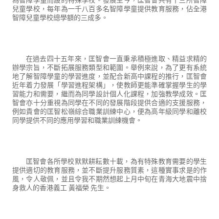
兒童學校，每年為一千八百多名智障學童提供教育服務，佔全港
智障兒童學校總學額的三成多。
在過去四十五年來，匡智會一直秉承積極進取、精益求精的
辦學宗旨，不斷拓展服務類型和範圍。舉例來說，為了更有系統
地了解智障學童的學習進度，並配合新高中課程的推行，匡智會
近年着力發展「學習進程架構」，使教師更能準確掌握學生的學
習能力和需要，繼而為同學設計個人化課程，加強教學成效。匡
智會亦十分重視為同學在不同的發展階段提供合適的支援服務，
例如貴會的匡智松嶺綜合職業訓練中心，便為高年級同學和離校
同學提供不同的應用學習和職業訓練機會。
匡智會各所學校默默耕耘數十載，為有特殊教育需要的學生
提供適切的教育服務，並不斷提升服務質素，這種實事求是的作
風，令人敬佩，並且令我不期然想起上月中旬在青海大地震中捨
身救人的香港義工 黃福榮 先生。