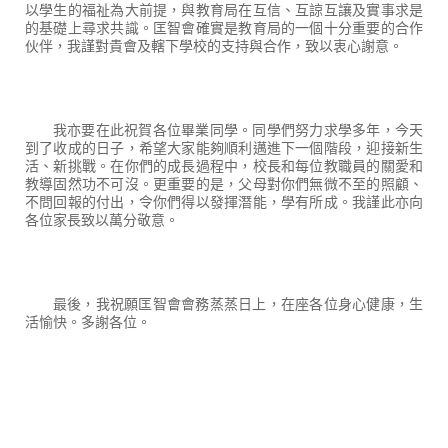
以學生的福祉為大前提，與教育局在互信、互諒互讓及實事求是
的基礎上尋求共識。匡智會確實是教育局的一個十分重要的合作
伙伴，我謹對貴會及轄下學校的支持與合作，致以衷心謝意。
我亦要在此祝賀各位畢業同學。同學們努力求學多年，今天
到了收成的日子，希望大家能夠順利邁進下一個階段，迎接新生
活、新挑戰。在你們的成長過程中，校長和每位教職員的關愛和
教導固然功不可沒。更重要的是，父母對你們無微不至的照顧、
不問回報的付出，令你們得以發揮潛能，學有所成。我謹此亦向
各位家長致以萬分敬意。
最後，我祝願匡智會會務蒸蒸日上，在座各位身心健康，生
活愉快。多謝各位。