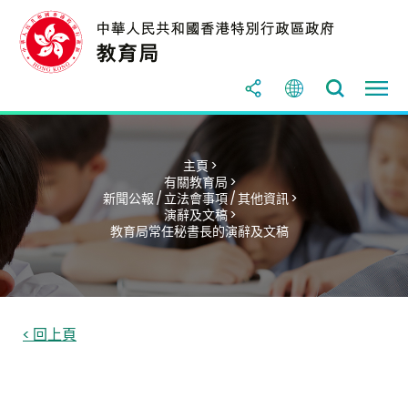
主頁 >
有關教育局 >
新聞公報 / 立法會事項 / 其他資訊 >
演辭及文稿 >
教育局常任秘書長的演辭及文稿
< 回上頁